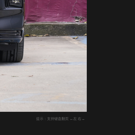
提示：支持键盘翻页 ←左 右→