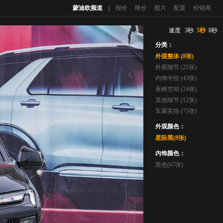
蒙迪欧频道
|
报价
降价
图片
配置
经销商
速度
3秒
5秒
8秒
分类：
外观整体 (8张)
外观细节 (25张)
内饰中控 (43张)
座椅空间 (24张)
其他细节 (12张)
车展实拍 (75张)
外观颜色：
星际黑(8张)
内饰颜色：
黑色(67张)