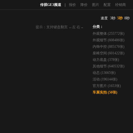
传祺GE3频道
|
报价
降价
图片
配置
经销商
速度
3秒
5秒
8秒
分类：
提示：支持键盘翻页 ←左 右→
外观整体 (255772张)
外观细节 (608486张)
内饰中控 (885176张)
座椅空间 (601422张)
动力底盘 (378张)
其他细节 (640532张)
动态 (13665张)
活动 (196144张)
官方图片 (1653张)
车展实拍 (50张)