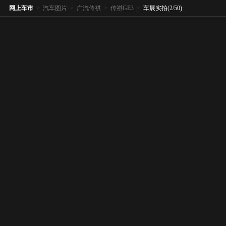
网上车市
>
汽车图片
>
广汽传祺
>
传祺GE3
>
车展实拍(2/50)