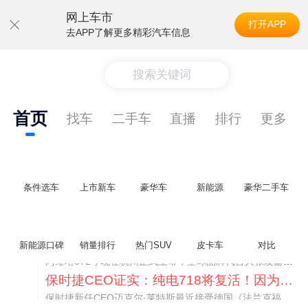
网上车市
打开APP
去APP了解更多精彩汽车信息
搜索关键词
首页
找车
二手车
直播
排行
更多
条件选车
上市新车
豪华车
新能源
豪华二手车
阿维塔07L限时权益价21.99万起，张凌赫成首位车主
新能源口碑
销量排行
热门SUV
皮卡车
对比
阿维塔07L今晚在杭州正式上市，全球品牌代言人张凌赫现场提车，成为这台车的第一位主人。三个版本：Elite纯电版22.99万，Max+后驱纯电版24.99万，Ultra三电机四驱版27.99万。
保时捷CEO证实：纯电718将复活！因为奥迪需要
保时捷新任CEO迈克尔·莱特斯最近接受德国《法兰克福汇报》采访，直接给纯电718项目吃了颗定心丸。之前外界传得沸沸扬扬，说这个项目可能推迟甚至取消，现在CEO亲自出面澄清：“关于电动718，我们已经得出结论，将会打造这款车型，因为这是经济上的最佳解决方案，也会是一款非常出色的汽车。”