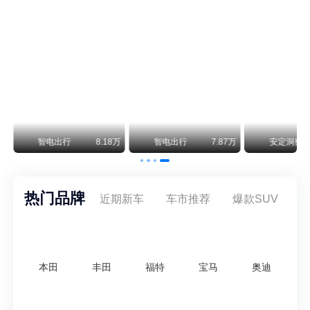
阿维塔07L限时权益价21.99万起，张凌赫成首位车主
阿维塔07L今晚在杭州正式上市，全球品牌代言人张凌赫现场提车，成为这台车的第一位主人。三个版本：Elite纯电版22.99万，Max+后驱纯电版24.99万，Ultra三电机四驱版27.99万。
万
智电出行
8.18万
智电出行
7.87万
安定洞察
热门品牌
近期新车
车市推荐
爆款SUV
本田
丰田
福特
宝马
奥迪