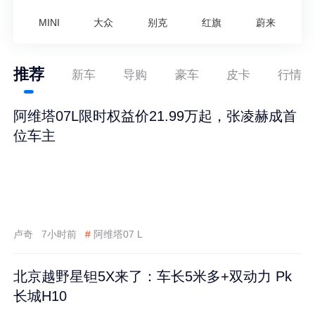
MINI
大众
别克
红旗
蔚来
推荐
新车
导购
豪车
皮卡
行情
阿维塔07L限时权益价21.99万起，张凌赫成首
位车主
卢奇
7小时前
#
阿维塔07 L
北京越野星钽5X来了：车长5米多+双动力 Pk
长城H10