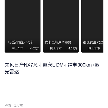
《安定洞察》汽车烧不烧油，和石油安全无关！
皮卡也能豪华越野！纵横F700上市，限时卖29.99万起
网上车市
网上车市
网上车市
4.02万
4.63万
东风日产NX7尺寸超宋L DM-i 纯电300km+激
光雷达
卢奇
1天前