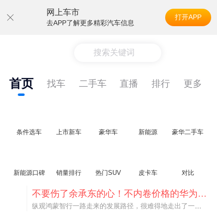
网上车市
打开APP
去APP了解更多精彩汽车信息
搜索关键词
首页
找车
二手车
直播
排行
更多
条件选车
上市新车
豪华车
新能源
豪华二手车
新能源口碑
销量排行
热门SUV
皮卡车
对比
不要伤了余承东的心！不内卷价格的华为，弥足珍贵！
纵观鸿蒙智行一路走来的发展路径，很难得地走出了一条和当下车市截然不同的道路：不靠降价走量、不参与低端价格厮杀，始终以技术迭代、架构创新、智能化体验升级、整车品质突破作为核心驱动力，稳步实现产品价值向上、品牌价格带稳步攀升。