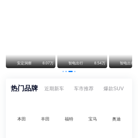
阿斯顿·马丁退出北京市场 三家门店全部关闭
曾在北京坐拥多家授权网点、稳居华北超豪华汽车市场重要一席的阿斯顿·马丁，如今彻底走完了在北京新车零售的全部征程。
不要伤了余承东的心！不内卷价格的华为，弥足珍贵！
纵观鸿蒙智行一路走来的发展路径，很难得地走出了一条和当下车市截然不同的道路：不靠降价走量、不参与低端价格厮杀，始终以技术迭代、架构创新、智能化体验升级、整车品质突破作为核心驱动力，稳步实现产品价值向上、品牌价格带稳步攀升。
万
安定洞察
8.07万
智电出行
8.54万
智电出行
热门品牌
近期新车
车市推荐
爆款SUV
本田
丰田
福特
宝马
奥迪