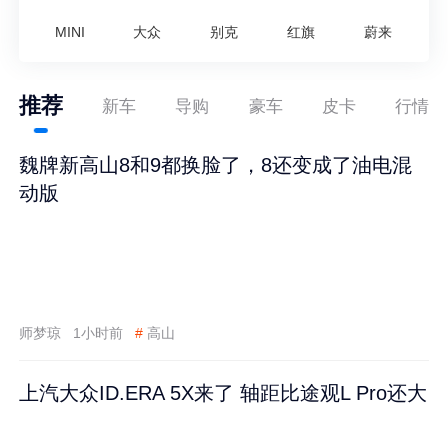
MINI
大众
别克
红旗
蔚来
推荐
新车
导购
豪车
皮卡
行情
魏牌新高山8和9都换脸了，8还变成了油电混
动版
师梦琼
1小时前
#
高山
上汽大众ID.ERA 5X来了 轴距比途观L Pro还大