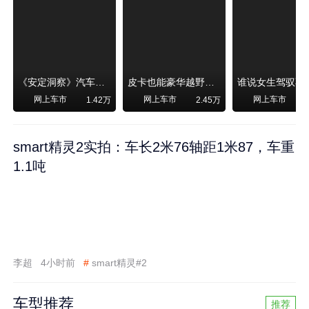
《安定洞察》汽车烧不烧油，和石油安全无关！
皮卡也能豪华越野！纵横F700上市，限时卖29.99万起
网上车市
网上车市
网上车市
1.42万
2.45万
smart精灵2实拍：车长2米76轴距1米87，车重
1.1吨
李超
4小时前
#
smart精灵#2
车型推荐
推荐