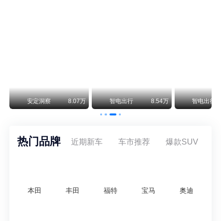
阿斯顿·马丁退出北京市场 三家门店全部关闭
曾在北京坐拥多家授权网点、稳居华北超豪华汽车市场重要一席的阿斯顿·马丁，如今彻底走完了在北京新车零售的全部征程。
不要伤了余承东的心！不内卷价格的华为，弥足珍贵！
纵观鸿蒙智行一路走来的发展路径，很难得地走出了一条和当下车市截然不同的道路：不靠降价走量、不参与低端价格厮杀，始终以技术迭代、架构创新、智能化体验升级、整车品质突破作为核心驱动力，稳步实现产品价值向上、品牌价格带稳步攀升。
万
安定洞察
8.07万
智电出行
8.54万
智电出行
热门品牌
近期新车
车市推荐
爆款SUV
本田
丰田
福特
宝马
奥迪