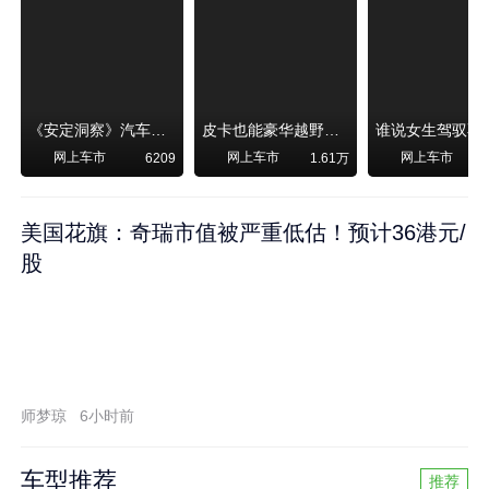
《安定洞察》汽车烧不烧油，和石油安全无关！
皮卡也能豪华越野！纵横F700上市，限时卖29.99万起
网上车市
网上车市
网上车市
6209
1.61万
美国花旗：奇瑞市值被严重低估！预计36港元/
股
师梦琼
6小时前
车型推荐
推荐