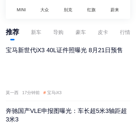
MINI
大众
别克
红旗
蔚来
推荐
新车
导购
豪车
皮卡
行情
宝马新世代iX3 40L证件照曝光 8月21日预售
莫一西
17分钟前
#
宝马iX3
奔驰国产VLE申报图曝光：车长超5米3轴距超
3米3