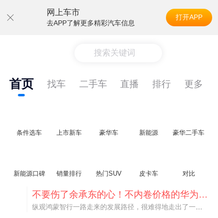
网上车市
打开APP
去APP了解更多精彩汽车信息
搜索关键词
首页
找车
二手车
直播
排行
更多
条件选车
上市新车
豪华车
新能源
豪华二手车
新能源口碑
销量排行
热门SUV
皮卡车
对比
不要伤了余承东的心！不内卷价格的华为，弥足珍贵！
纵观鸿蒙智行一路走来的发展路径，很难得地走出了一条和当下车市截然不同的道路：不靠降价走量、不参与低端价格厮杀，始终以技术迭代、架构创新、智能化体验升级、整车品质突破作为核心驱动力，稳步实现产品价值向上、品牌价格带稳步攀升。