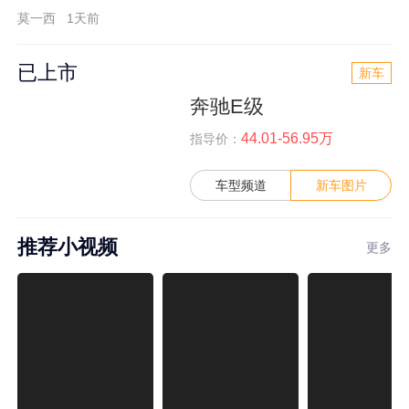
莫一西
1天前
已上市
新车
奔驰E级
44.01-56.95万
指导价：
车型频道
新车图片
推荐小视频
更多