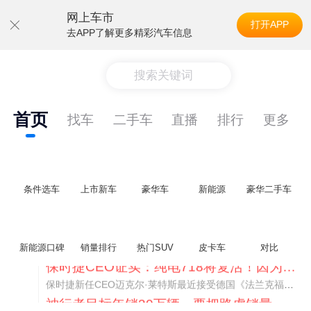
网上车市
打开APP
去APP了解更多精彩汽车信息
搜索关键词
首页
找车
二手车
直播
排行
更多
条件选车
上市新车
豪华车
新能源
豪华二手车
新能源口碑
销量排行
热门SUV
皮卡车
对比
神行者目标年销30万辆，要把路虎销量翻倍
路虎品牌全球一年卖多少？大约38万辆。也就是说，这个刚复活的新能源品牌，目标是干到路虎全球销量的八成。如果真能跑到30万辆，两者加起来就是68万辆——比现在路虎单独的数字，翻了接近一倍！说“再造一个路虎”，真不夸张。