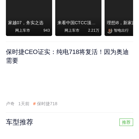
家越07，务实之选
来看中国CTCC顶级赛事艾瑞泽8 pro赛车如何脱颖而出
网上车市
网上车市
智电出行
943
2.21万
保时捷CEO证实：纯电718将复活！因为奥迪
需要
卢奇
1天前
#
保时捷718
车型推荐
推荐