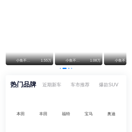
保时捷CEO证实：纯电718将复活！因为奥迪需要
保时捷新任CEO迈克尔·莱特斯最近接受德国《法兰克福汇报》采访，直接给纯电718项目吃了颗定心丸。之前外界传得沸沸扬扬，说这个项目可能推迟甚至取消，现在CEO亲自出面澄清：“关于电动718，我们已经得出结论，将会打造这款车型，因为这是经济上的最佳解决方案，也会是一款非常出色的汽车。”
神行者目标年销30万辆，要把路虎销量翻倍
路虎品牌全球一年卖多少？大约38万辆。也就是说，这个刚复活的新能源品牌，目标是干到路虎全球销量的八成。如果真能跑到30万辆，两者加起来就是68万辆——比现在路虎单独的数字，翻了接近一倍！说“再造一个路虎”，真不夸张。
8万
小鱼不刹车
8962
安定洞察
7.69万
王煊煊的爱车日记
热门品牌
近期新车
车市推荐
爆款SUV
本田
丰田
福特
宝马
奥迪