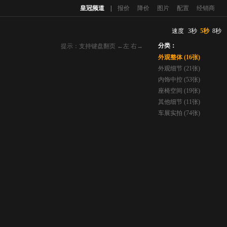
皇冠频道
|
报价
降价
图片
配置
经销商
速度
3秒
5秒
8秒
分类：
提示：支持键盘翻页 ←左 右→
外观整体 (16张)
外观细节 (21张)
内饰中控 (53张)
座椅空间 (19张)
其他细节 (11张)
车展实拍 (74张)