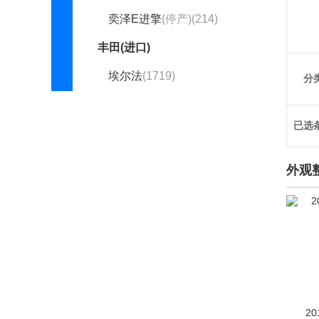
奕泽E进擎
(停产)(214)
丰田(进口)
埃尔法
(1719)
分
丰田世极
(1)
已选
汉兰达(进口)
(141)
皇冠(进口)
(306)
外观
Mirai
(2)
Supra
(249)
威尔法
(578)
雅力士(海外)
(60)
ALLION（海外）
(2)
20