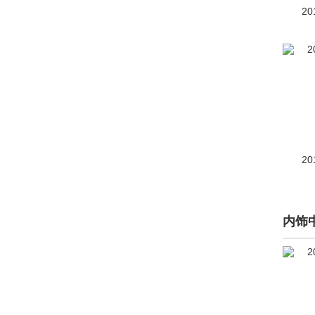
丰田FT-HT
(66)
20
丰田概念车G’s Reiz
(6)
丰田Harrier
(1)
丰田IQ
(46)
丰田LQ
(1)
丰田NS4
(50)
20
丰田Proace City
(1)
丰田RAV4 PHEV（进
内饰
口）
(1)
丰田RAV4(海外)
(158)
丰田S-FR
(1)
丰田Voxy
(1)