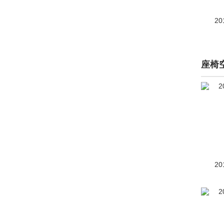
i-Road
(15)
20
凯美瑞（进口）
(14)
卡罗拉(海外)
(36)
座椅
卡罗拉Cross
(7)
兰德酷路泽（进口）
(309)
LCV Athleteic Tourer
Concept
(1)
LCV Business Lounge
20
Concept
(1)
LCV D-Cargo Concept
(1)
Passo
(1)