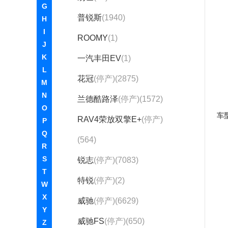
G
普锐斯
(1940)
H
I
ROOMY
(1)
J
K
一汽丰田EV
(1)
L
花冠
(停产)(2875)
M
N
兰德酷路泽
(停产)(1572)
O
车
RAV4荣放双擎E+
(停产)
P
Q
(564)
R
S
锐志
(停产)(7083)
T
特锐
(停产)(2)
W
X
威驰
(停产)(6629)
Y
威驰FS
(停产)(650)
Z