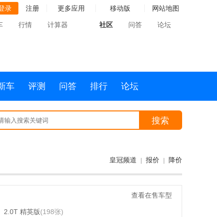
登录
注册
更多应用
移动版
网站地图
车
行情
计算器
社区
问答
论坛
新车
评测
问答
排行
论坛
搜索
皇冠频道
报价
降价
|
|
查看在售车型
2.0T 精英版
(198张)