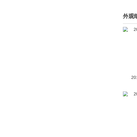
丰田bZ3C
(1)
丰田bZ4X
(117)
外观
丰田C-HR(进口)
(29)
丰田Compact Cruiser
EV
(7)
丰田e-4me
(1)
丰田e-RACER
(1)
20
丰田e-Trans
(1)
丰田Esquire
(1)
丰田FCV
(7)
丰田FT-EV3概念车
(24)