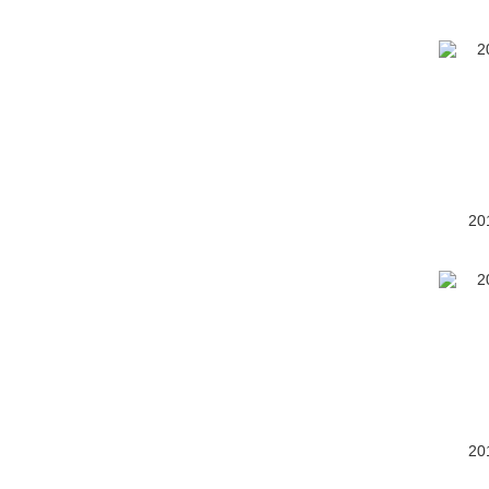
Auris
(209)
Avalon
(43)
Aygo
(3)
bZ Compact SUV
(2)
CONCEPT-爱i
(1)
20
Concept-i Ride概念车
(1)
e-Palette
(1)
丰巢概念车
(1)
丰田4Runner
(1)
丰田Avensis
(2)
20
丰田Aygo
(29)