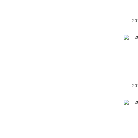
Fine-Comfort Ride概念车
20
(2)
Fortuner
(2)
FV2
(39)
GR HV SPORTS概念车
(1)
GR Yaris
(3)
20
Gran Ace
(1)
Grand Highlander
(16)
红杉
(83)
皇冠ESTATE
(1)