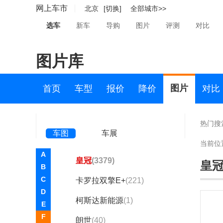
柯斯达
(112)
网上车市
北京
[切换]
全部城市>>
皇冠陆放
(1629)
选车
新车
导购
图片
评测
对比
普拉多
(4416)
图片库
RAV4荣放
(9220)
亚洲龙
(2923)
图片
首页
车型
报价
降价
对比
亚洲狮
(1163)
奕泽IZOA
(1859)
热门搜
车图
车展
丰田bZ3C
(6)
当前位
A
皇冠
(3379)
皇
B
C
卡罗拉双擎E+
(221)
D
柯斯达新能源
(1)
E
F
朗世
(40)