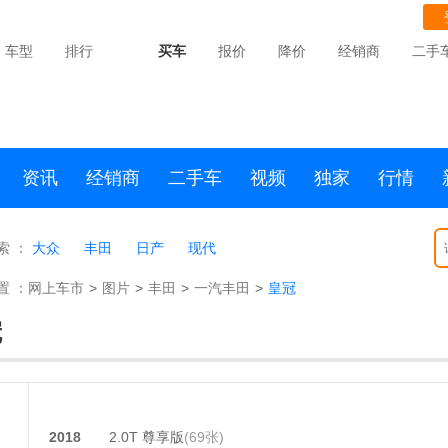
车型
排行
买车
报价
降价
经销商
二手
资讯
经销商
二手车
视频
独家
行情
索 ：
大众
丰田
日产
现代
置 ：
网上车市
>
图片
>
丰田
>
一汽丰田
>
皇冠
冠
2018
2.0T 尊享版
(69张)