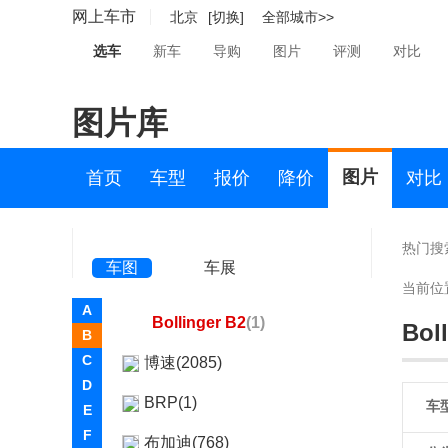
宾尼法利纳(14)
网上车市
北京
[切换]
全部城市>>
宾仕盾(7)
选车
新车
导购
图片
评测
对比
比速(599)
图片库
比亚迪(72195)
博郡汽车(2)
图片
首页
车型
报价
降价
对比
Bollinger Motors(2)
Bollinger Motors
热门搜
车图
车展
Bollinger B1
(1)
当前位
A
Bollinger B2
(1)
Bol
B
C
博速(2085)
D
BRP(1)
车
E
F
布加迪(768)