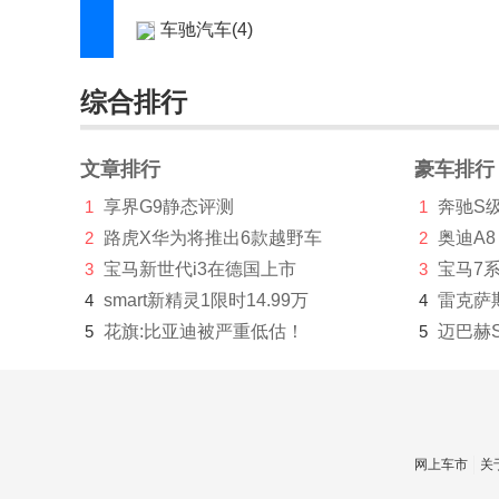
车驰汽车(4)
成功(210)
综合排行
橙仕(1)
创维汽车(1219)
文章排行
豪车排行
1
享界G9静态评测
1
奔驰S
刺猬汽车(1)
2
路虎X华为将推出6款越野车
2
奥迪A8
Cupra(8)
3
宝马新世代i3在德国上市
3
宝马7
D
4
smart新精灵1限时14.99万
4
雷克萨
5
花旗:比亚迪被严重低估！
5
迈巴赫
大乘汽车(277)
大发(2)
道达(2)
网上车市
关
道朗格(894)