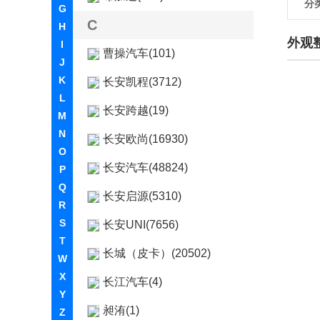
分
G
C
H
外观
I
曹操汽车(101)
J
K
长安凯程(3712)
L
长安跨越(19)
M
N
长安欧尚(16930)
O
长安汽车(48824)
P
Q
长安启源(5310)
R
S
长安UNI(7656)
T
长城（皮卡）(20502)
W
X
长江汽车(4)
Y
昶洧(1)
Z