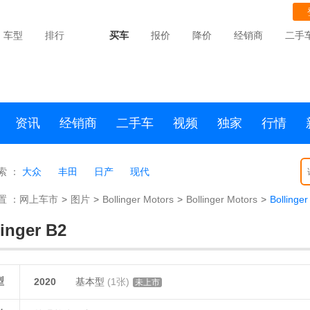
车型
排行
买车
报价
降价
经销商
二手
资讯
经销商
二手车
视频
独家
行情
索 ：
大众
丰田
日产
现代
置 ：
网上车市
>
图片
>
Bollinger Motors
>
Bollinger Motors
>
Bollinger
linger B2
型
2020
基本型
(1张)
未上市