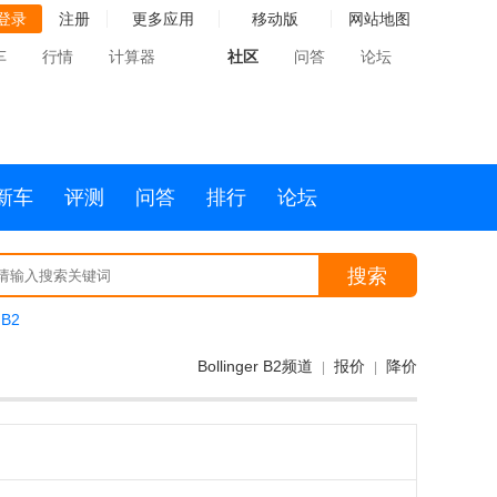
登录
注册
更多应用
移动版
网站地图
车
行情
计算器
社区
问答
论坛
新车
评测
问答
排行
论坛
搜索
 B2
Bollinger B2频道
报价
降价
|
|