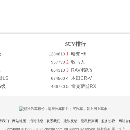
SUV排行
级
1
哈弗H6
1234810
2
牧马人
957790
系
3
RAV4荣放
864310
斯LS
4
本田CR-V
674500
S级
5
雷克萨斯RX
486780
于我们
网站地图
招聘信息
联系我们
建议反馈
隐私权声明
服务协议
网站合
Copyright © 1999 -
2026 cheshi.com. All Rights Reserved. 版权所有 网上车市