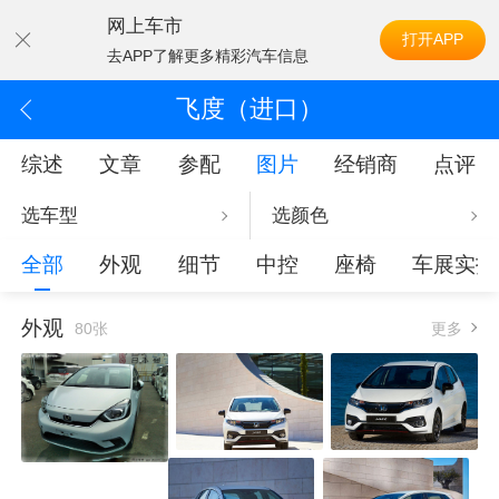
网上车市
打开APP
去APP了解更多精彩汽车信息
飞度（进口）
综述
文章
参配
图片
经销商
点评
选车型
选颜色
全部
外观
细节
中控
座椅
车展实拍
外观
80张
更多