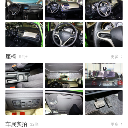
座椅
92张
更多
车展实拍
32张
更多