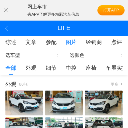
网上车市
打开APP
去APP了解更多精彩汽车信息
LIFE
综述
文章
参配
图片
经销商
点评
选车型
选颜色
全部
外观
细节
中控
座椅
车展实拍
外观
80张
更多