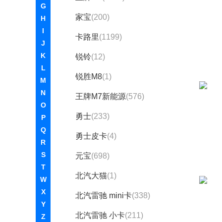
G
家宝
(200)
H
I
卡路里
(1199)
J
K
锐铃
(12)
L
锐胜M8
(1)
M
N
王牌M7新能源
(576)
O
勇士
(233)
P
Q
勇士皮卡
(4)
R
S
元宝
(698)
T
北汽大猫
(1)
W
X
北汽雷驰 mini卡
(338)
Y
北汽雷驰 小卡
(211)
Z