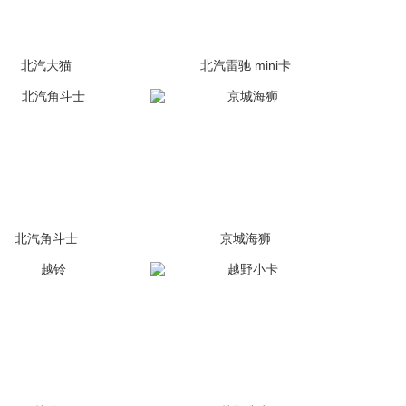
北汽大猫
北汽雷驰 mini卡
(1张)
未上市
(338张)
未上市
北汽角斗士
京城海狮
(1张)
停售
(1张)
停售