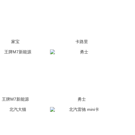
家宝
卡路里
(200张)
(1199张)
王牌M7新能源
勇士
(576张)
(233张)