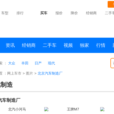
车型
排行
买车
报价
降价
经销商
二手
资讯
经销商
二手车
视频
独家
行情
索 ：
大众
丰田
日产
现代
置 ：
网上车市
>
图片
>
北京汽车制造厂
汽制造
汽车制造厂