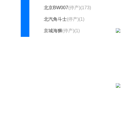
北京BW007
(停产)(173)
北汽角斗士
(停产)(1)
京城海狮
(停产)(1)
陆霸
(停产)(16)
骑士
(停产)(88)
越铃
(停产)(1)
越野小卡
(停产)(1)
战旗
(停产)(143)
北京清行(1)
北京越野(10985)
北汽昌河(2742)