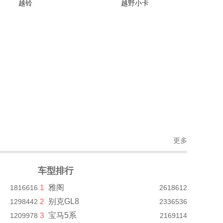
越铃
越野小卡
(1张)
停售
(1张)
停售
更多
车型排行
1
雅阁
1816616
2618612
2
别克GL8
1298442
2336536
3
宝马5系
1209978
2169114