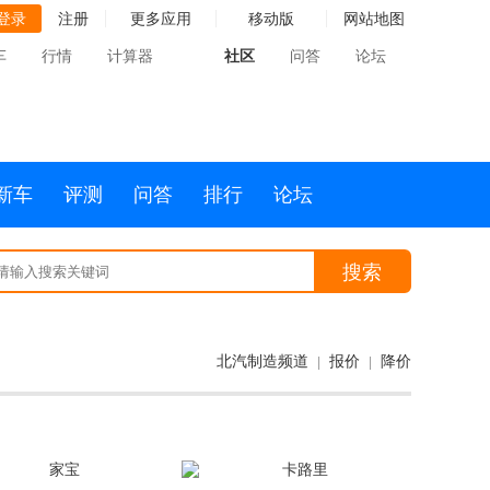
登录
注册
更多应用
移动版
网站地图
车
行情
计算器
社区
问答
论坛
新车
评测
问答
排行
论坛
搜索
北汽制造频道
报价
降价
|
|