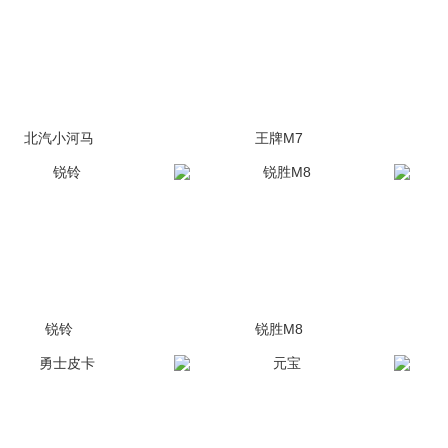
北汽小河马
王牌M7
(1张)
(3727张)
锐铃
锐胜M8
(12张)
(1张)