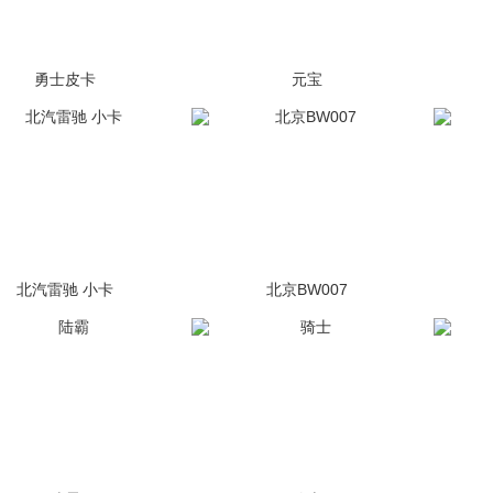
勇士皮卡
元宝
(4张)
(698张)
北汽雷驰 小卡
北京BW007
(211张)
未上市
(173张)
停售