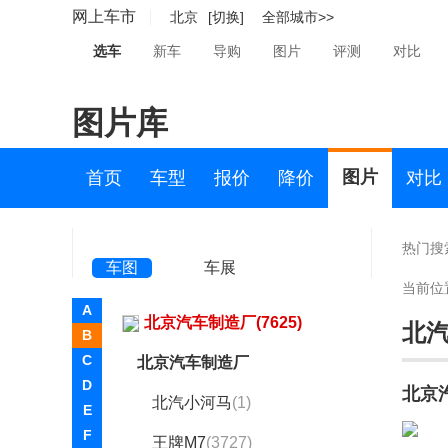
百智新能源(1)
网上车市
北京
[切换]
全部城市>>
宝骏(26802)
选车
新车
导购
图片
评测
对比
宝马(174904)
图片库
宝骐汽车(1)
保时捷(35676)
图片
首页
车型
报价
降价
对比
宝腾(1)
宝沃(3499)
热门搜
车图
车展
BEIJING汽车(18337)
当前位
A
北京汽车制造厂(7625)
北
B
C
北京汽车制造厂
D
北京
北汽小河马
(1)
E
F
王牌M7
(3727)