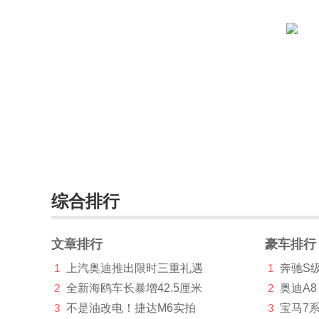
北汽幻速(3869)
北汽瑞翔(3)
北汽威旺(2299)
北汽新能源(2295)
奔驰(165455)
奔腾(24799)
本田(81563)
综合排行
BeyonCa(2)
标致(43568)
文章排行
豪车排行
1
上汽奥迪推出限时三重礼遇
1
奔驰S
比德文汽车(1)
2
全新海鸥车长暴增42.5厘米
2
奥迪A8
别克(73205)
3
不是油改电！捷达M6实拍
3
宝马7