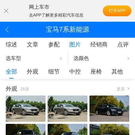
网上车市
打开APP
去APP了解更多精彩汽车信息
宝马7系新能源
综述
文章
参配
图片
经销商
点评
选车型
选颜色
全部
外观
细节
中控
座椅
其他
外观
26张
更多