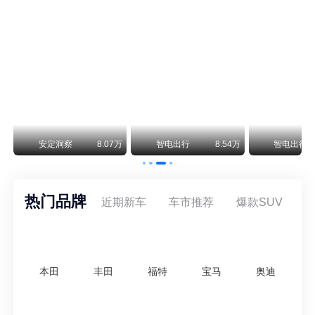
保时捷CEO证实：纯电718将复活！因为奥迪需要
保时捷新任CEO迈克尔·莱特斯最近接受德国《法兰克福汇报》采访，直接给纯电718项目吃了颗定心丸。之前外界传得沸沸扬扬，说这个项目可能推迟甚至取消，现在CEO亲自出面澄清：“关于电动718，我们已经得出结论，将会打造这款车型，因为这是经济上的最佳解决方案，也会是一款非常出色的汽车。”
阿维塔07L限时权益价21.99万起，张凌赫成首位车主
阿维塔07L今晚在杭州正式上市，全球品牌代言人张凌赫现场提车，成为这台车的第一位主人。三个版本：Elite纯电版22.99万，Max+后驱纯电版24.99万，Ultra三电机四驱版27.99万。
万
安定洞察
8.07万
智电出行
8.54万
智电出行
热门品牌
近期新车
车市推荐
爆款SUV
本田
丰田
福特
宝马
奥迪