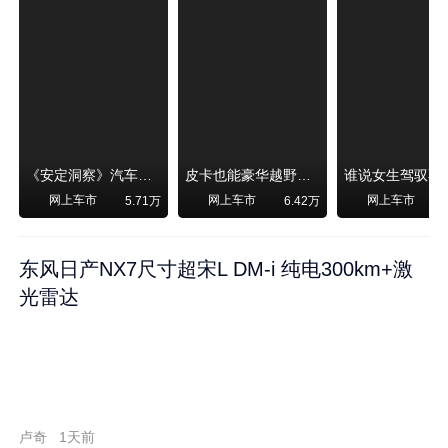
《安定洞察》汽车烧不烧油，和石油安全无关！
皮卡也能豪华越野！纵横F700上市，限时卖29.99万起
网上车市
网上车市
网上车市
5.71万
6.42万
东风日产NX7尺寸超宋L DM-i 纯电300km+激
光雷达
卢奇
1天前