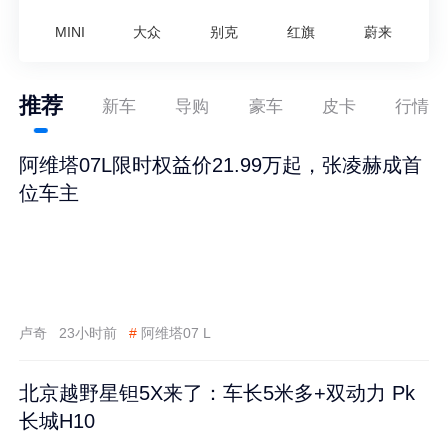
MINI
大众
别克
红旗
蔚来
推荐
新车
导购
豪车
皮卡
行情
阿维塔07L限时权益价21.99万起，张凌赫成首
位车主
卢奇
23小时前
#
阿维塔07 L
北京越野星钽5X来了：车长5米多+双动力 Pk
长城H10