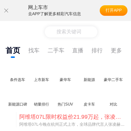
网上车市
打开APP
去APP了解更多精彩汽车信息
搜索关键词
首页
找车
二手车
直播
排行
更多
条件选车
上市新车
豪华车
新能源
豪华二手车
新能源口碑
销量排行
热门SUV
皮卡车
对比
阿维塔07L限时权益价21.99万起，张凌赫成首位车主
阿维塔07L今晚在杭州正式上市，全球品牌代言人张凌赫现场提车，成为这台车的第一位主人。三个版本：Elite纯电版22.99万，Max+后驱纯电版24.99万，Ultra三电机四驱版27.99万。