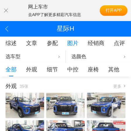
网上车市
打开APP
去APP了解更多精彩汽车信息
星际H
综述
文章
参配
图片
经销商
点评
选车型
选颜色
全部
外观
细节
中控
座椅
其他
外观
35张
更多