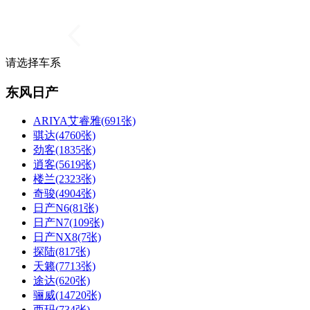
请选择车系
东风日产
ARIYA艾睿雅(691张)
骐达(4760张)
劲客(1835张)
逍客(5619张)
楼兰(2323张)
奇骏(4904张)
日产N6(81张)
日产N7(109张)
日产NX8(7张)
探陆(817张)
天籁(7713张)
途达(620张)
骊威(14720张)
西玛(734张)