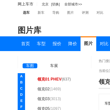
莲花汽车(1171)
网上车市
北京
[切换]
全部城市>>
猎豹(2657)
选车
新车
导购
图片
评测
对比
力帆(5786)
图片库
LIMGENE凌际(353)
凌宝汽车(1241)
图片
首页
车型
报价
降价
对比
领克(16605)
领克
热门搜
车图
车展
领克01
(3010)
当前位
A
领克01 PHEV
(637)
领克
B
C
领克02
(1469)
D
领克03
(3013)
E
车
F
领克05
(1097)