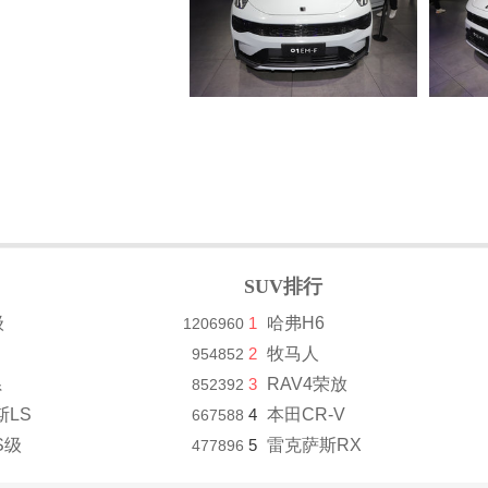
SUV排行
级
1
哈弗H6
1206960
2
牧马人
954852
系
3
RAV4荣放
852392
斯LS
4
本田CR-V
667588
S级
5
雷克萨斯RX
477896