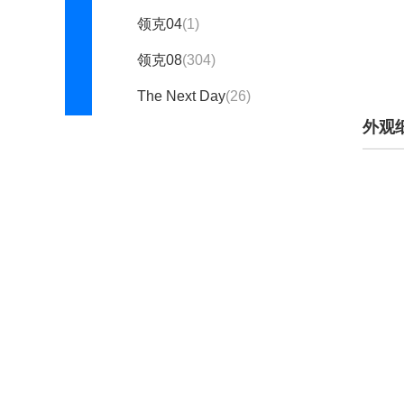
领克04
(1)
领克08
(304)
The Next Day
(26)
外观
领克02 PHEV
(停产)(1)
领克02 Hatchback
(停产)
(531)
领克03 PHEV
(停产)(1)
领克06新能源
(停产)
(1469)
铃木(28675)
零跑汽车(7092)