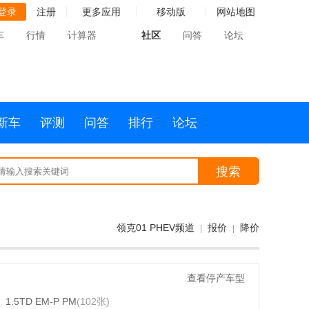
登录
注册
更多应用
移动版
网站地图
车
行情
计算器
社区
问答
论坛
新车
评测
问答
排行
论坛
搜索
领克01 PHEV频道
报价
降价
|
|
查看停产车型
1.5TD EM-P PM
(102张)