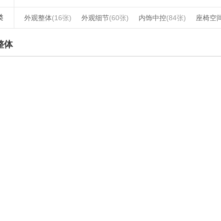
类
外观整体
(16张)
外观细节
(60张)
内饰中控
(84张)
座椅空
整体