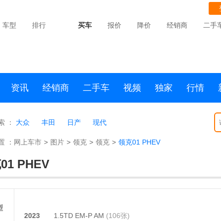
车型
排行
买车
报价
降价
经销商
二手
资讯
经销商
二手车
视频
独家
行情
索 ：
大众
丰田
日产
现代
置 ：
网上车市
>
图片
>
领克
>
领克
>
领克01 PHEV
01 PHEV
型
2023
1.5TD EM-P AM
(106张)