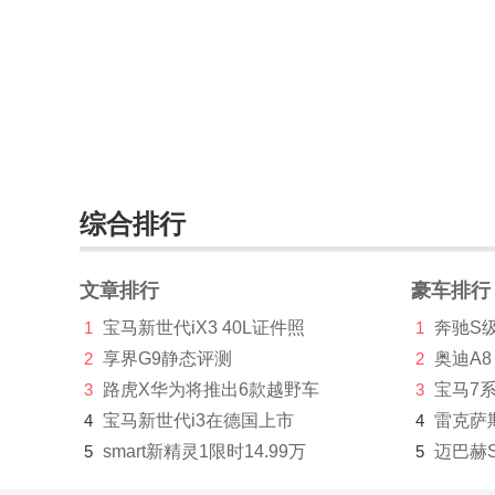
Piëch Automotive(1)
Polestar极星(2610)
Q
前途汽车(108)
乔治巴顿(514)
综合排行
启辰(15181)
文章排行
豪车排行
奇点汽车(192)
1
宝马新世代iX3 40L证件照
1
奔驰S
启境(62)
2
享界G9静态评测
2
奥迪A8
骐铃(46)
3
路虎X华为将推出6款越野车
3
宝马7
4
宝马新世代i3在德国上市
4
雷克萨
轻橙时代(19)
5
smart新精灵1限时14.99万
5
迈巴赫
庆铃汽车(99)