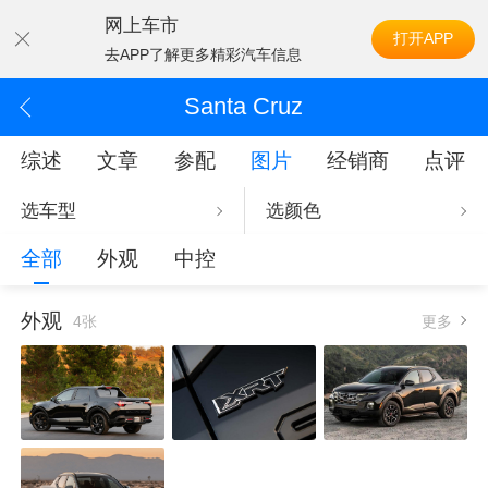
网上车市
打开APP
去APP了解更多精彩汽车信息
Santa Cruz
综述
文章
参配
图片
经销商
点评
选车型
选颜色
全部
外观
中控
外观
4张
更多