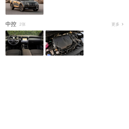
中控
2张
更多