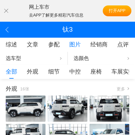
网上车市
打开APP
去APP了解更多精彩汽车信息
钛3
综述
文章
参配
图片
经销商
点评
选车型
选颜色
全部
外观
细节
中控
座椅
车展实拍
外观
16张
更多