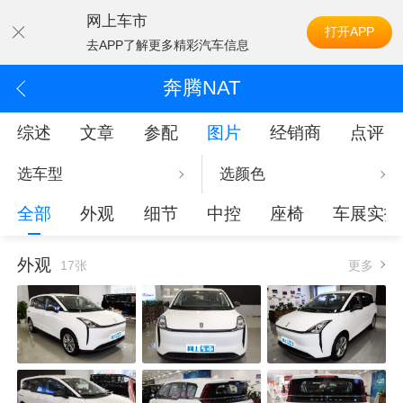
网上车市
打开APP
去APP了解更多精彩汽车信息
奔腾NAT
综述
文章
参配
图片
经销商
点评
选车型
选颜色
全部
外观
细节
中控
座椅
车展实拍
外观
17张
更多