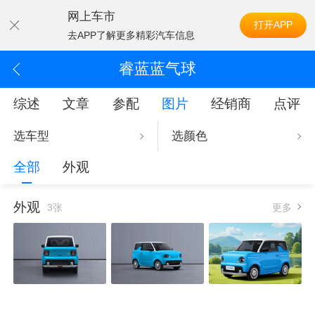
网上车市
打开APP
去APP了解更多精彩汽车信息
睿蓝蓝气球
综述
文章
参配
图片
经销商
点评
选车型
选颜色
全部
外观
外观
3张
更多