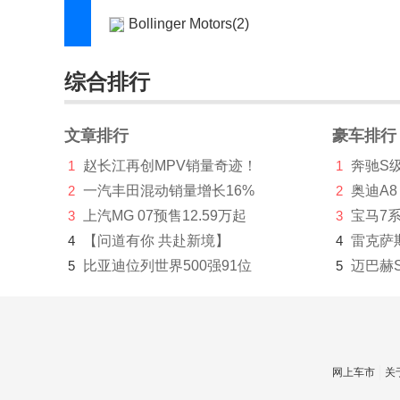
Bollinger Motors(2)
博速(2085)
综合排行
BRP(1)
布加迪(768)
文章排行
豪车排行
C
1
赵长江再创MPV销量奇迹！
1
奔驰S
2
一汽丰田混动销量增长16%
2
奥迪A8
曹操汽车(101)
3
上汽MG 07预售12.59万起
3
宝马7
长安凯程(3712)
4
【问道有你 共赴新境】
4
雷克萨
5
比亚迪位列世界500强91位
5
迈巴赫
长安跨越(19)
长安欧尚(16930)
长安汽车(48824)
网上车市
关
长安启源(5310)