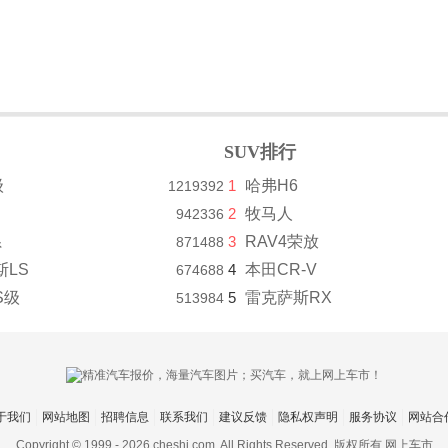
SUV排行
级
1
哈弗H6
1219392
2
牧马人
942336
系
3
RAV4荣放
871488
斯LS
4
本田CR-V
674688
S级
5
雷克萨斯RX
513984
于我们
网站地图
招聘信息
联系我们
建议反馈
隐私权声明
服务协议
网站合
Copyright © 1999 -
2026 cheshi.com. All Rights Reserved. 版权所有 网上车市