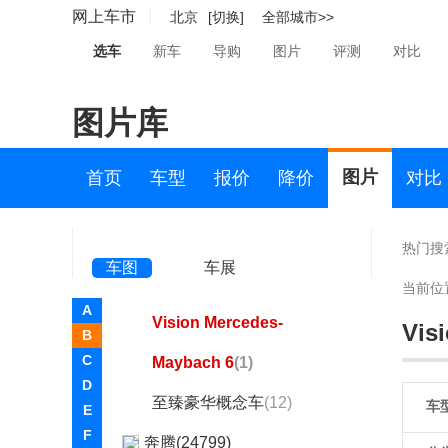
奔驰SLS级AMG
(停产)
网上车市
北京
[切换]
全部城市>>
(291)
选车
新车
导购
图片
评测
对比
奔驰-迈巴赫
图片库
迈巴赫EQS SUV
(118)
迈巴赫GLS
(746)
图片
首页
车型
报价
降价
对比
迈巴赫S级
(2849)
迈巴赫S级新能源
(104)
热门搜
车图
车展
迈巴赫SL级
(1)
当前位
A
Vision Mercedes-
Vis
B
C
Maybach 6
(1)
D
至臻豪华概念车
(12)
车
E
F
奔腾(24799)