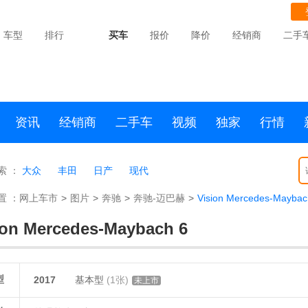
车型
排行
买车
报价
降价
经销商
二手
资讯
经销商
二手车
视频
独家
行情
索 ：
大众
丰田
日产
现代
置 ：
网上车市
>
图片
>
奔驰
>
奔驰-迈巴赫
>
Vision Mercedes-Maybac
ion Mercedes-Maybach 6
型
2017
基本型
(1张)
未上市