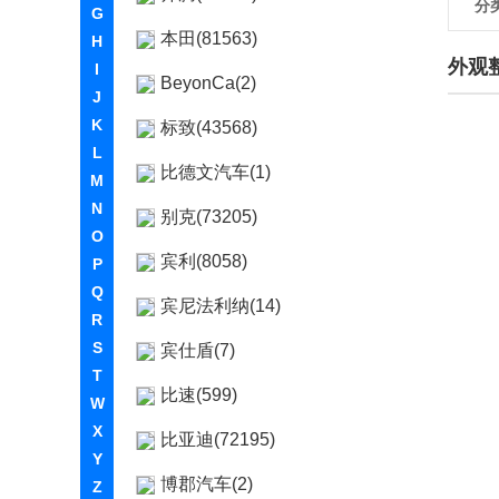
分
G
本田(81563)
H
外观
I
BeyonCa(2)
J
K
标致(43568)
L
比德文汽车(1)
M
N
别克(73205)
O
宾利(8058)
P
Q
宾尼法利纳(14)
R
S
宾仕盾(7)
T
比速(599)
W
X
比亚迪(72195)
Y
博郡汽车(2)
Z