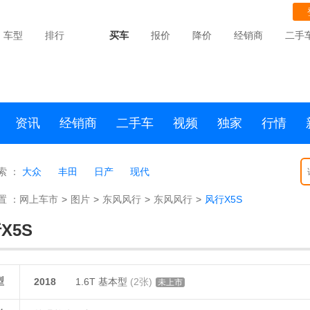
车型
排行
买车
报价
降价
经销商
二手
资讯
经销商
二手车
视频
独家
行情
索 ：
大众
丰田
日产
现代
置 ：
网上车市
>
图片
>
东风风行
>
东风风行
>
风行X5S
X5S
型
2018
1.6T 基本型
(2张)
未上市