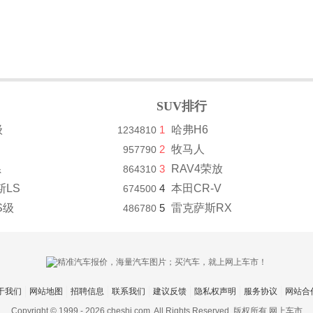
SUV排行
级
1
哈弗H6
1234810
2
牧马人
957790
系
3
RAV4荣放
864310
斯LS
4
本田CR-V
674500
S级
5
雷克萨斯RX
486780
于我们
网站地图
招聘信息
联系我们
建议反馈
隐私权声明
服务协议
网站合
Copyright © 1999 -
2026 cheshi.com. All Rights Reserved. 版权所有 网上车市