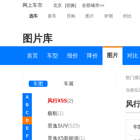
菱智PLUS
(1008)
网上车市
北京
[切换]
全部城市>>
星海S7
(98)
选车
新车
导购
图片
评测
对比
风行CM7
(1225)
图片库
风行S500
(897)
风行SX3
(1)
图片
首页
车型
报价
降价
对比
风行T1 EV
(2)
风行T4
(1)
热门搜
车图
车展
风行T5L
(334)
当前位
A
风行X5S
(2)
风行
B
C
极航
(1)
D
景逸SUV
(525)
车
E
F
景逸X5新能源
(1)