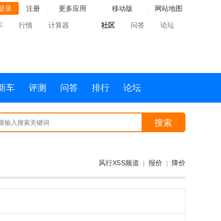
登录
注册
更多应用
移动版
网站地图
车
行情
计算器
社区
问答
论坛
新车
评测
问答
排行
论坛
搜索
风行X5S频道
报价
降价
|
|