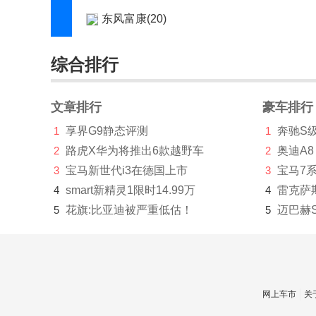
东风富康(20)
东风纳米(2696)
综合排行
东风氢舟(1)
东风瑞泰特(149)
文章排行
豪车排行
1
享界G9静态评测
1
奔驰S
东风小康(4176)
2
路虎X华为将推出6款越野车
2
奥迪A8
东风奕派(1002)
3
宝马新世代i3在德国上市
3
宝马7
东南(15882)
4
smart新精灵1限时14.99万
4
雷克萨
5
花旗:比亚迪被严重低估！
5
迈巴赫
DS(11477)
E
212(973)
网上车市
关
F