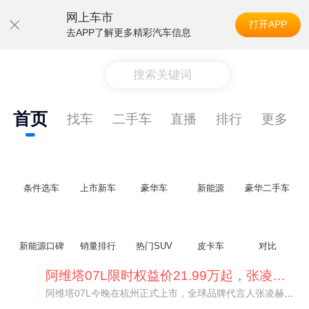
网上车市
打开APP
去APP了解更多精彩汽车信息
搜索关键词
首页
找车
二手车
直播
排行
更多
条件选车
上市新车
豪华车
新能源
豪华二手车
新能源口碑
销量排行
热门SUV
皮卡车
对比
阿维塔07L限时权益价21.99万起，张凌赫成首位车主
阿维塔07L今晚在杭州正式上市，全球品牌代言人张凌赫现场提车，成为这台车的第一位主人。三个版本：Elite纯电版22.99万，Max+后驱纯电版24.99万，Ultra三电机四驱版27.99万。