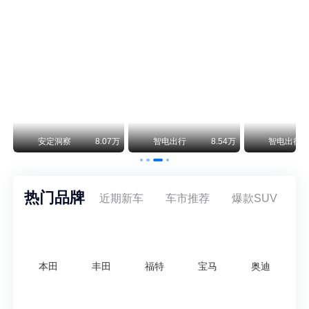
保时捷CEO证实：纯电718将复活！因为奥迪需要
保时捷新任CEO迈克尔·莱特斯最近接受德国《法兰克福汇报》采访，直接给纯电718项目吃了颗定心丸。之前外界传得沸沸扬扬，说这个项目可能推迟甚至取消，现在CEO亲自出面澄清：“关于电动718，我们已经得出结论，将会打造这款车型，因为这是经济上的最佳解决方案，也会是一款非常出色的汽车。”
阿维塔07L限时权益价21.99万起，张凌赫成首位车主
阿维塔07L今晚在杭州正式上市，全球品牌代言人张凌赫现场提车，成为这台车的第一位主人。三个版本：Elite纯电版22.99万，Max+后驱纯电版24.99万，Ultra三电机四驱版27.99万。
万
安定洞察
8.07万
智电出行
8.54万
智电出行
热门品牌
近期新车
车市推荐
爆款SUV
本田
丰田
福特
宝马
奥迪