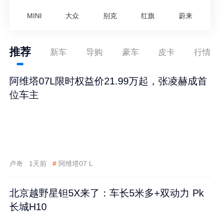
MINI
大众
别克
红旗
蔚来
推荐
新车
导购
豪车
皮卡
行情
阿维塔07L限时权益价21.99万起，张凌赫成首
位车主
卢奇
1天前
#
阿维塔07 L
北京越野星钽5X来了：车长5米多+双动力 Pk
长城H10