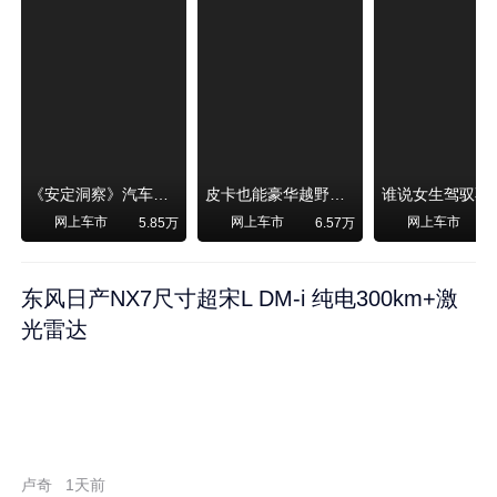
《安定洞察》汽车烧不烧油，和石油安全无关！
皮卡也能豪华越野！纵横F700上市，限时卖29.99万起
网上车市
网上车市
网上车市
5.85万
6.57万
东风日产NX7尺寸超宋L DM-i 纯电300km+激
光雷达
卢奇
1天前