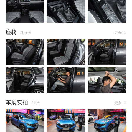
座椅
785张
更多
车展实拍
79张
更多