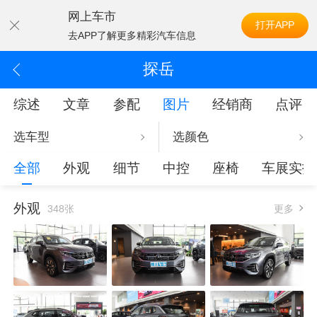
网上车市
打开APP
去APP了解更多精彩汽车信息
探岳
综述
文章
参配
图片
经销商
点评
选车型
选颜色
全部
外观
细节
中控
座椅
车展实拍
外观
348张
更多