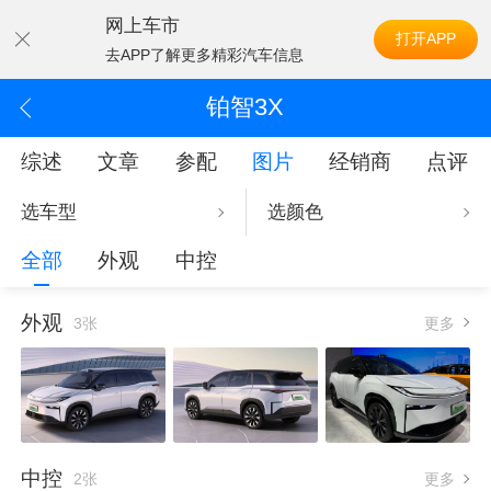
网上车市
打开APP
去APP了解更多精彩汽车信息
铂智3X
综述
文章
参配
图片
经销商
点评
选车型
选颜色
全部
外观
中控
外观
3张
更多
中控
2张
更多