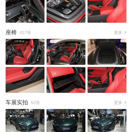
座椅
417张
更多
车展实拍
52张
更多