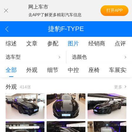
网上车市
打开APP
去APP了解更多精彩汽车信息
捷豹F-TYPE
综述
文章
参配
图片
经销商
点评
选车型
选颜色
全部
外观
细节
中控
座椅
车展实拍
外观
414张
更多