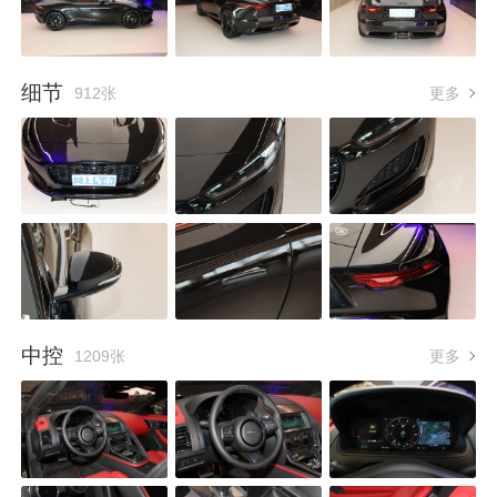
细节
912张
更多
中控
1209张
更多