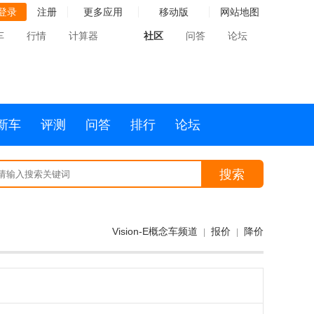
登录
注册
更多应用
移动版
网站地图
车
行情
计算器
社区
问答
论坛
新车
评测
问答
排行
论坛
搜索
Vision-E概念车频道
报价
降价
|
|