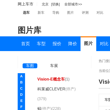
荣威M7 DMH
(1)
网上车市
北京
[切换]
全部城市>>
荣威RX5
(3188)
选车
新车
导购
图片
评测
对比
荣威RX5 MAX
(1478)
图片库
荣威RX5 PLUS
(1202)
家越07
(7)
图片
首页
车型
报价
降价
对比
荣威 MARVEL X
(214)
荣威i6新能源
(225)
热门搜
车图
车展
荣威RX9
(957)
当前位
A
Vision-E概念车
(1)
Vi
B
C
科莱威CLEVER
(停产)
D
(379)
车
E
F
鲸
(停产)(228)