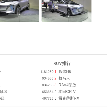
SUV排行
级
1
哈弗H6
1181280
2
牧马人
934536
系
3
RAV4荣放
834256
斯LS
4
本田CR-V
653384
S级
5
雷克萨斯RX
467728