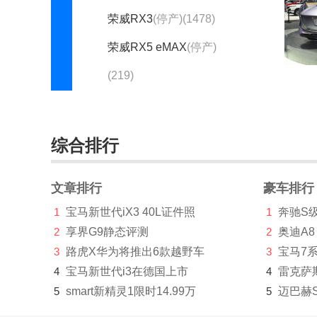
荣威RX3
(停产)(1478)
荣威RX5 eMAX
(停产)
(219)
荣威RX8
(停产)(1009)
荣威W5
(停产)(3886)
综合排行
RUF(如虎)(638)
文章排行
豪车排行
瑞驰汽车(35)
1
宝马新世代iX3 40L证件照
1
奔驰S
瑞风汽车(3366)
2
享界G9静态评测
2
奥迪A8
睿蓝汽车(1954)
3
路虎X华为将推出6款越野车
3
宝马7
4
宝马新世代i3在德国上市
4
雷克萨
锐马克(1)
5
smart新精灵1限时14.99万
5
迈巴赫
瑞麒(2964)