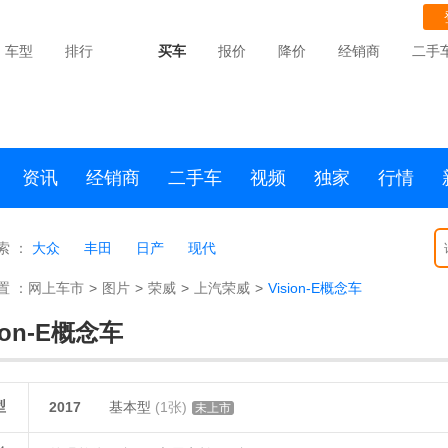
车型
排行
买车
报价
降价
经销商
二手
资讯
经销商
二手车
视频
独家
行情
索 ：
大众
丰田
日产
现代
置 ：
网上车市
>
图片
>
荣威
>
上汽荣威
>
Vision-E概念车
sion-E概念车
型
2017
基本型
(1张)
未上市