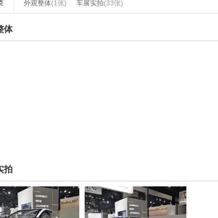
类
外观整体
(1张)
车展实拍
(33张)
整体
实拍