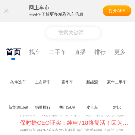
网上车市
打开APP
去APP了解更多精彩汽车信息
搜索关键词
首页
找车
二手车
直播
排行
更多
条件选车
上市新车
豪华车
新能源
豪华二手车
阿维塔07L限时权益价21.99万起，张凌赫成首位车主
新能源口碑
销量排行
热门SUV
皮卡车
对比
阿维塔07L今晚在杭州正式上市，全球品牌代言人张凌赫现场提车，成为这台车的第一位主人。三个版本：Elite纯电版22.99万，Max+后驱纯电版24.99万，Ultra三电机四驱版27.99万。
保时捷CEO证实：纯电718将复活！因为奥迪需要
保时捷新任CEO迈克尔·莱特斯最近接受德国《法兰克福汇报》采访，直接给纯电718项目吃了颗定心丸。之前外界传得沸沸扬扬，说这个项目可能推迟甚至取消，现在CEO亲自出面澄清：“关于电动718，我们已经得出结论，将会打造这款车型，因为这是经济上的最佳解决方案，也会是一款非常出色的汽车。”