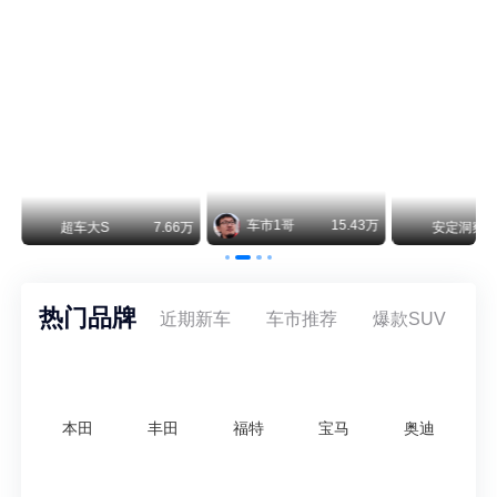
阿维塔07L限时权益价21.99万起，张凌赫成首位车主
阿维塔07L今晚在杭州正式上市，全球品牌代言人张凌赫现场提车，成为这台车的第一位主人。三个版本：Elite纯电版22.99万，Max+后驱纯电版24.99万，Ultra三电机四驱版27.99万。
车市1哥
15.43万
万
超车大S
7.66万
安定洞察
热门品牌
近期新车
车市推荐
爆款SUV
本田
丰田
福特
宝马
奥迪