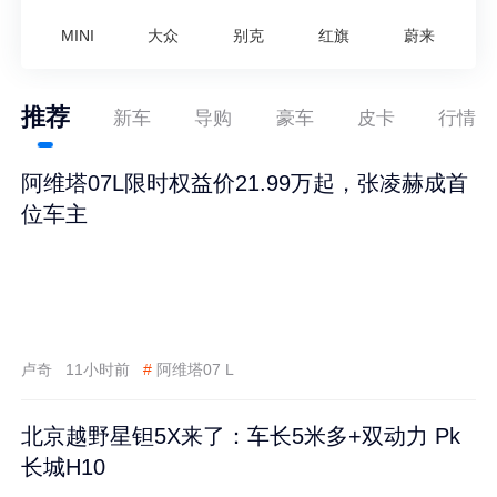
MINI
大众
别克
红旗
蔚来
推荐
新车
导购
豪车
皮卡
行情
阿维塔07L限时权益价21.99万起，张凌赫成首
位车主
卢奇
11小时前
#
阿维塔07 L
北京越野星钽5X来了：车长5米多+双动力 Pk
长城H10