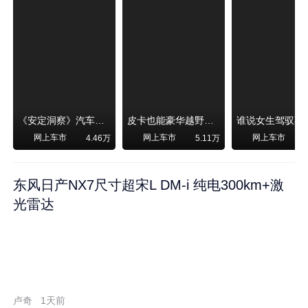
《安定洞察》汽车烧不烧油，和石油安全无关！
皮卡也能豪华越野！纵横F700上市，限时卖29.99万起
网上车市
网上车市
网上车市
4.46万
5.11万
东风日产NX7尺寸超宋L DM-i 纯电300km+激
光雷达
卢奇
1天前