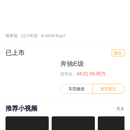
师梦琼
22小时前
#
AION Ray7
已上市
新车
奔驰E级
44.01-56.95万
指导价：
车型频道
新车图片
推荐小视频
更多