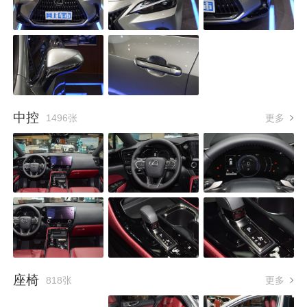
中控
1496张
更多
座椅
818张
更多