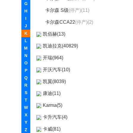
G
卡尔森 S级
(停产)(11)
H
I
卡尔森CCA22
(停产)(2)
J
K
凯佰赫(13)
L
凯迪拉克(40829)
M
N
开瑞(964)
O
开沃汽车(10)
P
Q
凯翼(8039)
R
S
康迪(11)
T
Karma(5)
W
X
卡升汽车(4)
Y
卡威(81)
Z