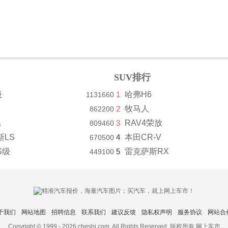
SUV排行
级
1
哈弗H6
1131660
2
牧马人
862200
系
3
RAV4荣放
809460
斯LS
4
本田CR-V
670500
S级
5
雷克萨斯RX
449100
于我们
网站地图
招聘信息
联系我们
建议反馈
隐私权声明
服务协议
网站合
Copyright © 1999 -
2026 cheshi.com. All Rights Reserved. 版权所有 网上车市