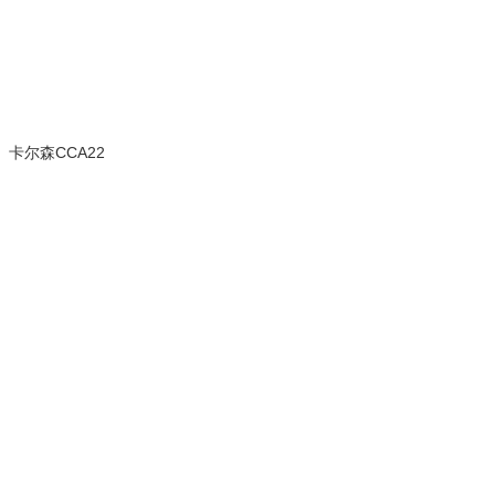
卡尔森CCA22
(2张)
停售