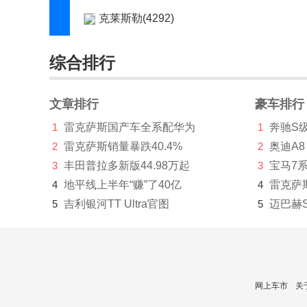
克莱斯勒(4292)
科尼赛克(484)
综合排行
KTM(2)
L
文章排行
豪车排行
1
雷克萨斯国产车全系配华为
1
奔驰S
兰博基尼(3684)
2
雷克萨斯销量暴跌40.4%
2
奥迪A8
蓝电(1390)
3
丰田普拉多新版44.98万起
3
宝马7
岚图(3743)
4
地平线上半年“赚”了40亿
4
雷克萨
5
吉利银河TT Ultra官图
5
迈巴赫
劳斯莱斯(3808)
乐道(205)
雷丁(333)
网上车市
关
雷克萨斯(44972)