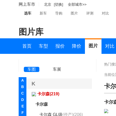
金龙(20)
网上车市
北京
[切换]
全部城市>>
金旅(13)
选车
新车
导购
图片
评测
对比
极石(320)
图片库
九龙(36)
吉祥汽车(10)
图片
首页
车型
报价
降价
对比
极越(362)
君马汽车(1205)
热门搜
车图
车展
钧天(1)
当前位
A
K
卡
B
C
卡尔森(219)
D
卡尔
卡尔森
E
F
卡尔森 GL级
(停产)(206)