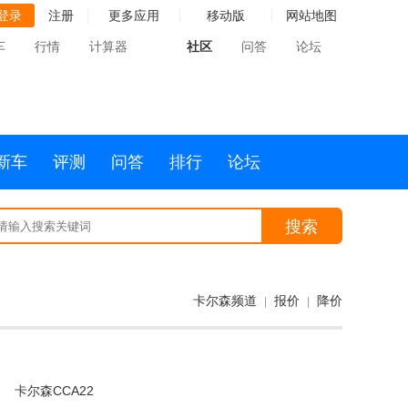
登录
注册
更多应用
移动版
网站地图
车
行情
计算器
社区
问答
论坛
新车
评测
问答
排行
论坛
搜索
卡尔森频道
报价
降价
|
|