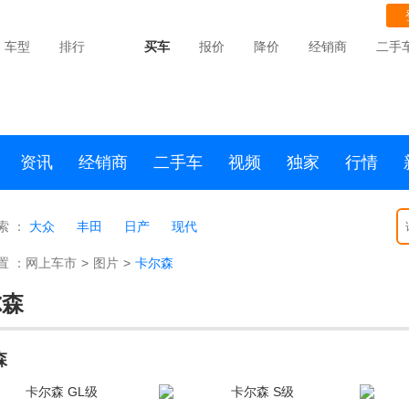
车型
排行
买车
报价
降价
经销商
二手
资讯
经销商
二手车
视频
独家
行情
索 ：
大众
丰田
日产
现代
置 ：
网上车市
>
图片
>
卡尔森
尔森
森