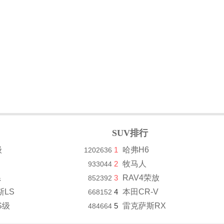
SUV排行
级
1
哈弗H6
1202636
2
牧马人
933044
系
3
RAV4荣放
852392
斯LS
4
本田CR-V
668152
S级
5
雷克萨斯RX
484664