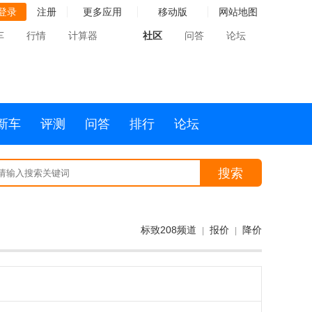
登录
注册
更多应用
移动版
网站地图
车
行情
计算器
社区
问答
论坛
新车
评测
问答
排行
论坛
搜索
标致208频道
报价
降价
|
|