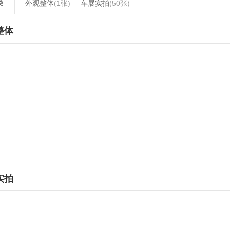
类
外观整体
(1张)
车展实拍
(50张)
整体
实拍