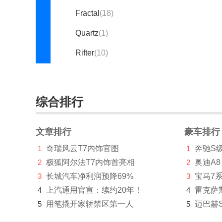
Fractal
(18)
Quartz
(1)
Rifter
(10)
标致206CC
(停产)(1)
标致207(进口)
(停产)(651)
综合排行
标致307CC
(停产)(87)
文章排行
豪车排行
标致307SW
(停产)(31)
1
奇瑞风云T7内饰官图
1
奔驰S
标致4008(海外)
(停产)
2
极狐阿尔法T7内饰首亮相
2
奥迪A8
(636)
3
长城汽车净利润预降69%
3
宝马7
4
上汽通用官宣：续约20年！
4
雷克萨
标致407
(停产)(210)
5
用笔撬开家轿禁区第一人
5
迈巴赫
标致607
(停产)(56)