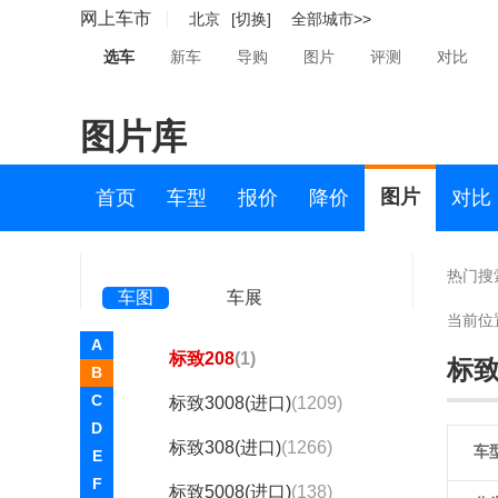
标致308S
(停产)(578)
网上车市
北京
[切换]
全部城市>>
标致4008新能源
(停产)
选车
新车
导购
图片
评测
对比
(108)
图片库
标致e2008
(停产)(100)
标致(进口)
图片
首页
车型
报价
降价
对比
标致3008新能源(海外)
(1)
标致108
(267)
热门搜
车图
车展
标致2008（海外）
(497)
当前位
A
标致208
(1)
标致
B
C
标致3008(进口)
(1209)
D
标致308(进口)
(1266)
车
E
F
标致5008(进口)
(138)