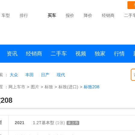
车型
排行
买车
报价
降价
经销商
二手
资讯
经销商
二手车
视频
独家
行情
索 ：
大众
丰田
日产
现代
置 ：
网上车市
>
图片
>
标致
>
标致(进口)
>
标致208
208
型
2021
1.2T基本型
(1张)
未上市