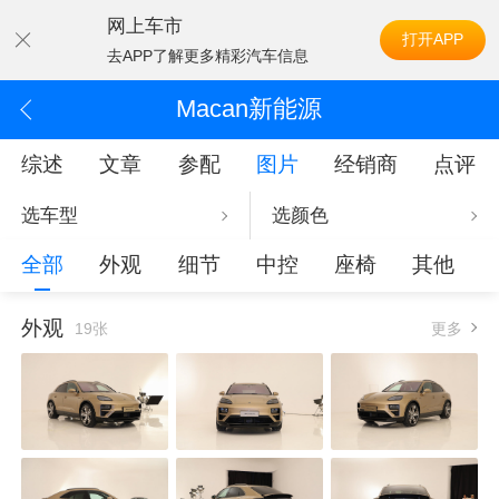
网上车市
打开APP
去APP了解更多精彩汽车信息
Macan新能源
综述
文章
参配
图片
经销商
点评
选车型
选颜色
全部
外观
细节
中控
座椅
其他
外观
19张
更多