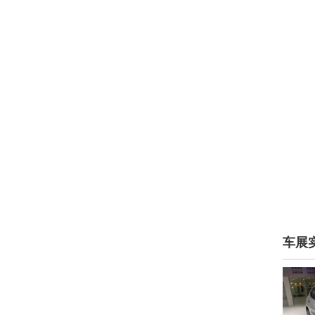
日产Max-Out
(1)
日产Skyline
(1)
日产Vmotion 2.0概念车
(1)
Rogue
(71)
Sentra
(1)
Serena
(25)
Terra
(1)
车展
Titan
(1)
Townpod
(100)
途乐
(702)