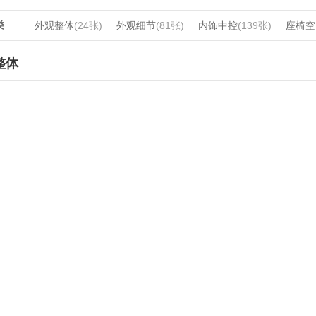
类
外观整体
(24张)
外观细节
(81张)
内饰中控
(139张)
座椅空
整体