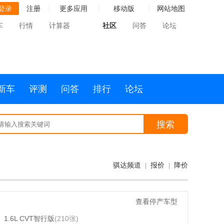
登录
注册
更多应用
移动版
网站地图
车
行情
计算器
社区
问答
论坛
新车
评测
问答
排行
论坛
搜索
骐达频道
报价
降价
|
|
查看停产车型
1.6L CVT智行版
(210张)