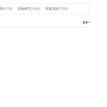
间
(47张)
其他细节
(24张)
车展实拍
(78张)
更多>