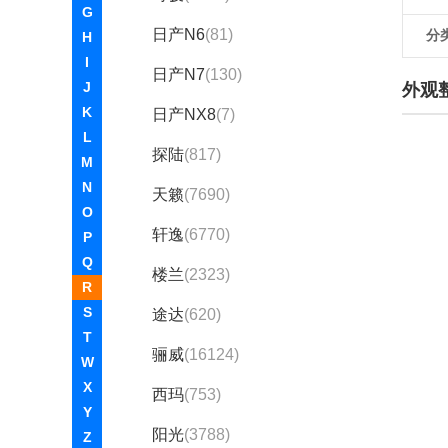
G
日产N6
(81)
分
H
I
日产N7
(130)
J
外观
K
日产NX8
(7)
L
探陆
(817)
M
N
天籁
(7690)
O
轩逸
(6770)
P
Q
楼兰
(2323)
R
S
途达
(620)
T
骊威
(16124)
W
X
西玛
(753)
Y
阳光
(3788)
Z