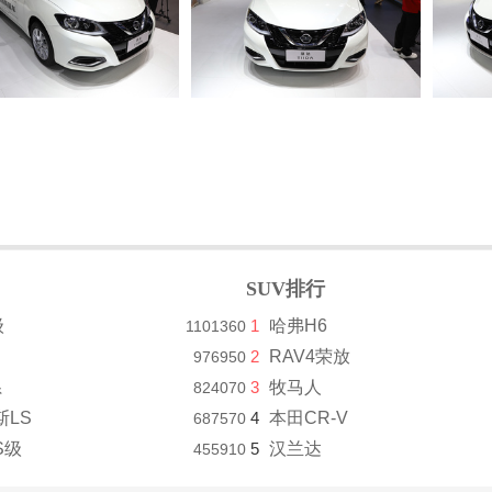
SUV排行
级
1
哈弗H6
1101360
2
RAV4荣放
976950
系
3
牧马人
824070
斯LS
4
本田CR-V
687570
S级
5
汉兰达
455910