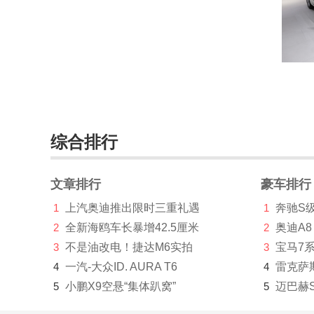
Versa
(1)
西玛(海外)
(26)
Xmotion
(11)
Z Proto
(8)
350Z
(停产)(37)
综合排行
碧莲
(停产)(423)
文章排行
豪车排行
风度cefiro
(停产)(2)
1
上汽奥迪推出限时三重礼遇
1
奔驰S
风雅Fuga
(停产)(92)
2
全新海鸥车长暴增42.5厘米
2
奥迪A8
贵士
(停产)(1071)
3
不是油改电！捷达M6实拍
3
宝马7
4
一汽-大众ID. AURA T6
4
雷克萨
Rimac(3)
5
小鹏X9空悬“集体趴窝”
5
迈巴赫
Rivian(2)