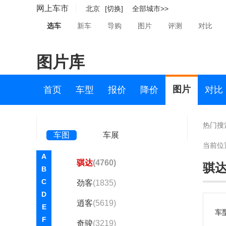
奇瑞(58554)
网上车市
北京
[切换]
全部城市>>
奇瑞新能源(9097)
选车
新车
导购
图片
评测
对比
起亚(51128)
图片库
R
RAM(2104)
图片
首页
车型
报价
降价
对比
日产(69427)
东风日产
热门搜
车图
车展
ARIYA艾睿雅
(691)
当前位
A
骐达
(4760)
骐
B
C
劲客
(1835)
D
逍客
(5619)
E
车
F
奇骏
(3219)