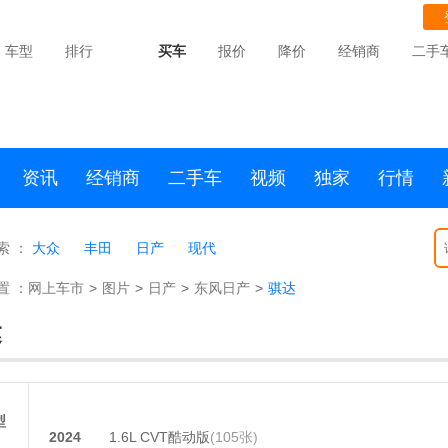
车型
排行
买车
报价
降价
经销商
二手
资讯
经销商
二手车
视频
独家
行情
索 ：
大众
丰田
日产
现代
置 ：
网上车市
>
图片
>
日产
>
东风日产
>
骐达
达
型
2024
1.6L CVT酷动版
(105张)