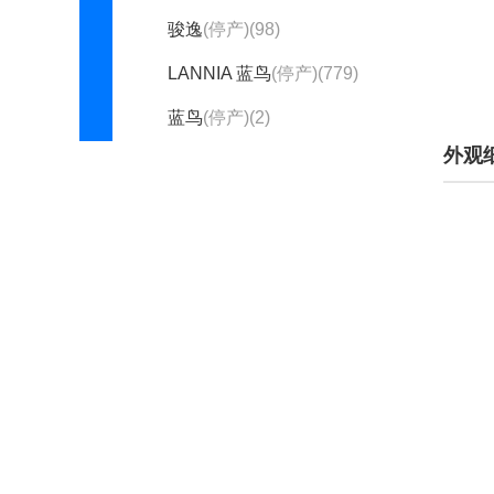
骏逸
(停产)(98)
LANNIA 蓝鸟
(停产)(779)
蓝鸟
(停产)(2)
外观
玛驰
(停产)(1884)
轩逸·纯电
(停产)(301)
颐达
(停产)(311)
郑州日产
锋坦Frontier Pro
(1)
纳瓦拉
(403)
D22皮卡
(停产)(354)
凯普斯达
(停产)(164)