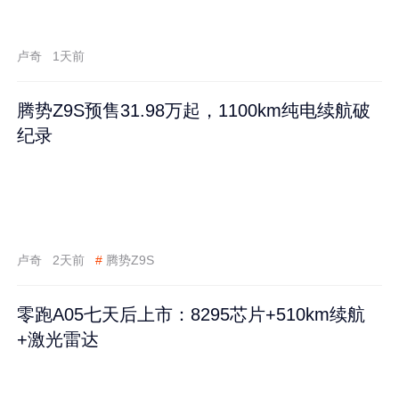
卢奇
1天前
腾势Z9S预售31.98万起，1100km纯电续航破
纪录
卢奇
2天前
#
腾势Z9S
零跑A05七天后上市：8295芯片+510km续航
+激光雷达