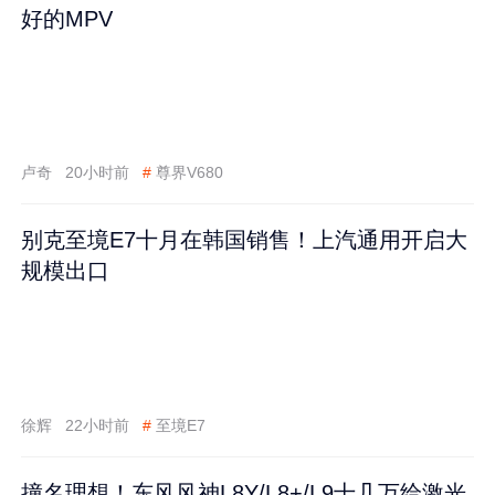
好的MPV
卢奇
20小时前
#
尊界V680
别克至境E7十月在韩国销售！上汽通用开启大
规模出口
徐辉
22小时前
#
至境E7
撞名理想！东风风神L8Y/L8+/L9十几万给激光