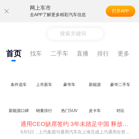
网上车市
打开APP
去APP了解更多精彩汽车信息
搜索关键词
首页
找车
二手车
直播
排行
更多
条件选车
上市新车
豪华车
新能源
豪华二手车
新能源口碑
销量排行
热门SUV
皮卡车
对比
通用CEO缺席签约 3年未踏足中国 释放反常信号
8月5日，上汽集团与通用汽车在上海完成上汽通用合资协议续约，合作周期一次性延长20年至2047年，这场关乎中美汽车标杆合资企业未来二十年走向的重磅签约仪式，备受全行业瞩目。