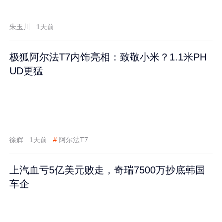
跌60%
朱玉川
1天前
极狐阿尔法T7内饰亮相：致敬小米？1.1米PH
UD更猛
徐辉
1天前
#
阿尔法T7
上汽血亏5亿美元败走，奇瑞7500万抄底韩国
车企