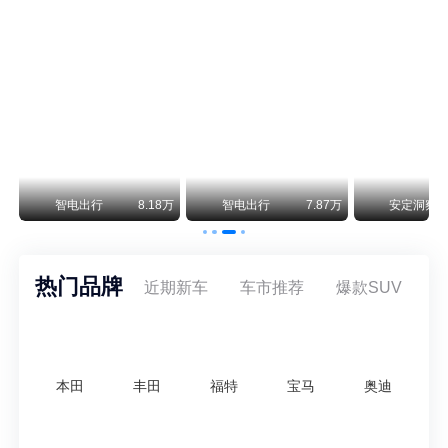
尊界V800 V680售价64.8-101.6万 1千万内最好的MPV
余承东刚刚把尊界V680和V800的正式售价亮出来了——64.8万起和76.6万起。对比预售时65-90万和80-120万的区间，起售价都往下调了一截，这个信号很明确：尊界想在百万级MPV市场尽快站稳脚跟。
通用CEO缺席签约 3年未踏足中国 释放反常信号
8月5日，上汽集团与通用汽车在上海完成上汽通用合资协议续约，合作周期一次性延长20年至2047年，这场关乎中美汽车标杆合资企业未来二十年走向的重磅签约仪式，备受全行业瞩目。
万
智电出行
8.18万
智电出行
7.87万
安定洞察
热门品牌
近期新车
车市推荐
爆款SUV
本田
丰田
福特
宝马
奥迪