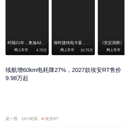
时隔21年，奥迪A2强势归来！
保时捷纯电卡宴，跑赛道！比超级跑车性能还强，动力、刹车竟然没有热衰减
网上车市
网上车市
网上车市
4.75万
10.75万
续航增60km电耗降27%，2027款埃安RT售价
9.98万起
莫一西
16小时前
#
埃安RT