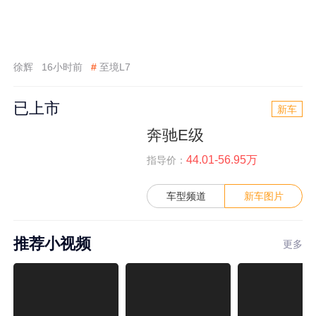
徐辉
16小时前
#
至境L7
已上市
新车
奔驰E级
44.01-56.95万
指导价：
车型频道
新车图片
推荐小视频
更多