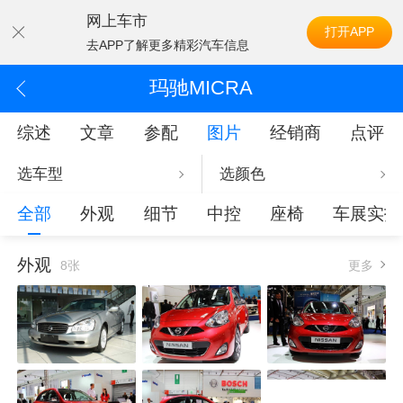
网上车市
打开APP
去APP了解更多精彩汽车信息
玛驰MICRA
综述
文章
参配
图片
经销商
点评
选车型
选颜色
全部
外观
细节
中控
座椅
车展实拍
外观
8张
更多