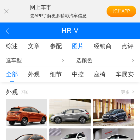
网上车市
打开APP
去APP了解更多精彩汽车信息
HR-V
综述
文章
参配
图片
经销商
点评
选车型
选颜色
全部
外观
细节
中控
座椅
车展实拍
外观
7张
更多