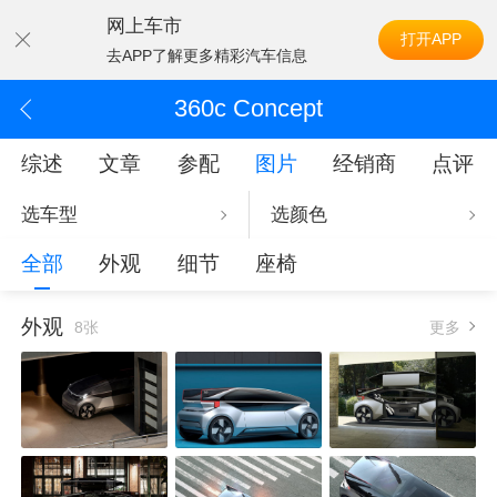
网上车市
打开APP
去APP了解更多精彩汽车信息
360c Concept
综述
文章
参配
图片
经销商
点评
选车型
选颜色
全部
外观
细节
座椅
外观
8张
更多