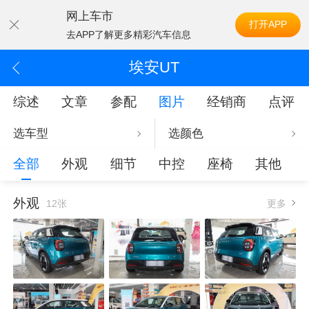
网上车市
打开APP
去APP了解更多精彩汽车信息
埃安UT
综述
文章
参配
图片
经销商
点评
选车型
选颜色
全部
外观
细节
中控
座椅
其他
外观
12张
更多