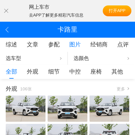
网上车市
打开APP
去APP了解更多精彩汽车信息
卡路里
综述
文章
参配
图片
经销商
点评
选车型
选颜色
全部
外观
细节
中控
座椅
其他
外观
106张
更多