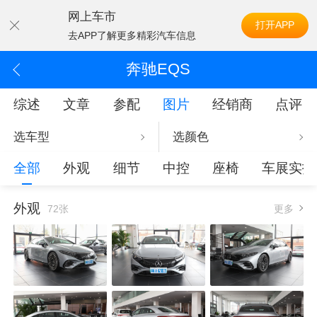
网上车市
打开APP
去APP了解更多精彩汽车信息
奔驰EQS
综述
文章
参配
图片
经销商
点评
选车型
选颜色
全部
外观
细节
中控
座椅
车展实拍
外观
72张
更多