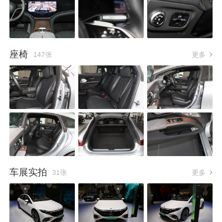
座椅
147张
更多
车展实拍
31张
更多