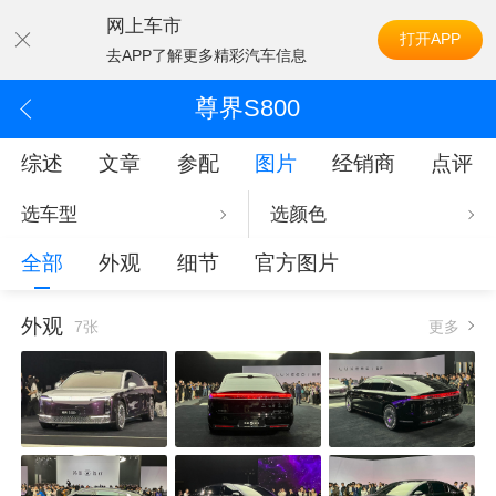
网上车市
打开APP
去APP了解更多精彩汽车信息
尊界S800
综述
文章
参配
图片
经销商
点评
选车型
选颜色
全部
外观
细节
官方图片
外观
7张
更多