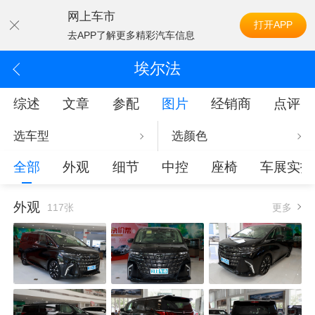
网上车市
打开APP
去APP了解更多精彩汽车信息
埃尔法
综述
文章
参配
图片
经销商
点评
选车型
选颜色
全部
外观
细节
中控
座椅
车展实拍
外观
117张
更多