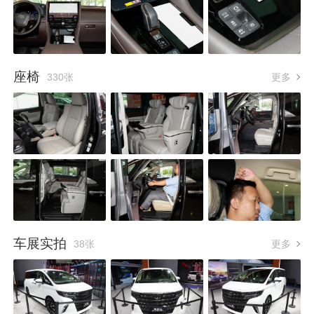
座椅
330张
更多
车展实拍
38张
更多