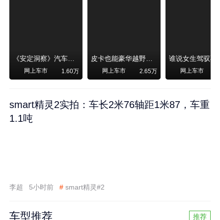
《安定洞察》汽车烧不烧油，和石油安全无关！
皮卡也能豪华越野！纵横F700上市，限时卖29.99万起
网上车市
网上车市
网上车市
1.60万
2.65万
smart精灵2实拍：车长2米76轴距1米87，车重
1.1吨
李超
5小时前
#
smart精灵#2
车型推荐
推荐