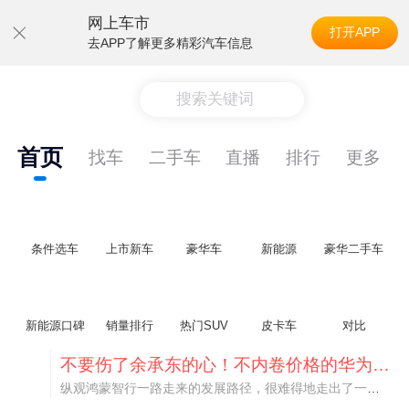
网上车市
打开APP
去APP了解更多精彩汽车信息
搜索关键词
首页
找车
二手车
直播
排行
更多
条件选车
上市新车
豪华车
新能源
豪华二手车
新能源口碑
销量排行
热门SUV
皮卡车
对比
不要伤了余承东的心！不内卷价格的华为，弥足珍贵！
纵观鸿蒙智行一路走来的发展路径，很难得地走出了一条和当下车市截然不同的道路：不靠降价走量、不参与低端价格厮杀，始终以技术迭代、架构创新、智能化体验升级、整车品质突破作为核心驱动力，稳步实现产品价值向上、品牌价格带稳步攀升。