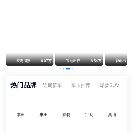
阿斯顿·马丁退出北京市场 三家门店全部关闭
曾在北京坐拥多家授权网点、稳居华北超豪华汽车市场重要一席的阿斯顿·马丁，如今彻底走完了在北京新车零售的全部征程。
不要伤了余承东的心！不内卷价格的华为，弥足珍贵！
纵观鸿蒙智行一路走来的发展路径，很难得地走出了一条和当下车市截然不同的道路：不靠降价走量、不参与低端价格厮杀，始终以技术迭代、架构创新、智能化体验升级、整车品质突破作为核心驱动力，稳步实现产品价值向上、品牌价格带稳步攀升。
万
安定洞察
8.07万
智电出行
8.54万
智电出行
热门品牌
近期新车
车市推荐
爆款SUV
本田
丰田
福特
宝马
奥迪