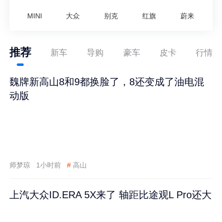
MINI
大众
别克
红旗
蔚来
推荐
新车
导购
豪车
皮卡
行情
魏牌新高山8和9都换脸了，8还变成了油电混
动版
师梦琼
1小时前
#
高山
上汽大众ID.ERA 5X来了 轴距比途观L Pro还大