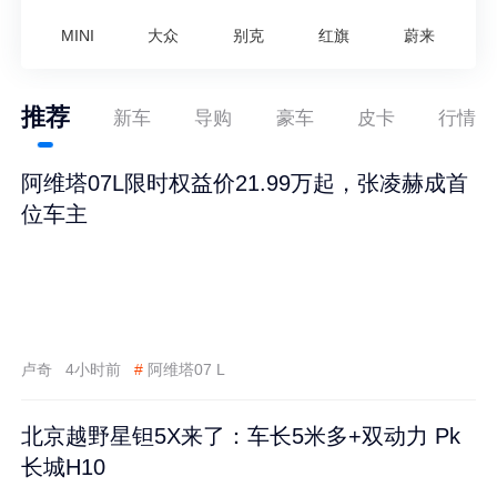
MINI
大众
别克
红旗
蔚来
推荐
新车
导购
豪车
皮卡
行情
阿维塔07L限时权益价21.99万起，张凌赫成首
位车主
卢奇
4小时前
#
阿维塔07 L
北京越野星钽5X来了：车长5米多+双动力 Pk
长城H10