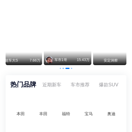
保时捷CEO证实：纯电718将复活！因为奥迪需要
保时捷新任CEO迈克尔·莱特斯最近接受德国《法兰克福汇报》采访，直接给纯电718项目吃了颗定心丸。之前外界传得沸沸扬扬，说这个项目可能推迟甚至取消，现在CEO亲自出面澄清：“关于电动718，我们已经得出结论，将会打造这款车型，因为这是经济上的最佳解决方案，也会是一款非常出色的汽车。”
阿维塔07L限时权益价21.99万起，张凌赫成首位车主
阿维塔07L今晚在杭州正式上市，全球品牌代言人张凌赫现场提车，成为这台车的第一位主人。三个版本：Elite纯电版22.99万，Max+后驱纯电版24.99万，Ultra三电机四驱版27.99万。
万
安定洞察
8.07万
智电出行
8.54万
智电出行
热门品牌
近期新车
车市推荐
爆款SUV
本田
丰田
福特
宝马
奥迪