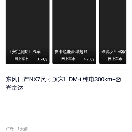
《安定洞察》汽车烧不烧油，和石油安全无关！
皮卡也能豪华越野！纵横F700上市，限时卖29.99万起
网上车市
网上车市
网上车市
3.68万
4.28万
东风日产NX7尺寸超宋L DM-i 纯电300km+激
光雷达
卢奇
1天前