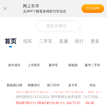
网上车市
打开APP
去APP了解更多精彩汽车信息
搜索关键词
首页
找车
二手车
直播
排行
更多
条件选车
上市新车
豪华车
新能源
豪华二手车
新能源口碑
销量排行
热门SUV
皮卡车
对比
阿维塔07L限时权益价21.99万起，张凌赫成首位车主
阿维塔07L今晚在杭州正式上市，全球品牌代言人张凌赫现场提车，成为这台车的第一位主人。三个版本：Elite纯电版22.99万，Max+后驱纯电版24.99万，Ultra三电机四驱版27.99万。