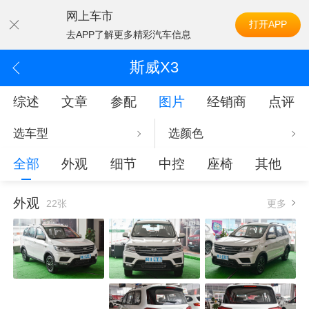
网上车市
打开APP
去APP了解更多精彩汽车信息
斯威X3
综述
文章
参配
图片
经销商
点评
选车型
选颜色
全部
外观
细节
中控
座椅
其他
外观
22张
更多