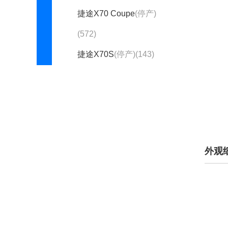
捷途X70 Coupe
(停产)
(572)
捷途X70S
(停产)(143)
极氪(5667)
吉利(65958)
吉利几何(7102)
吉利银河(6889)
外观
金杯(3562)
金程(0)
金琥新能源(1)
金龙(20)