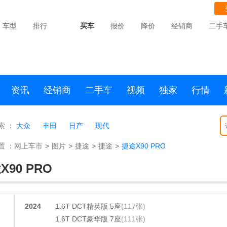
车型
排行
买车
报价
降价
经销商
二手
资讯
经销商
二手车
视频
独家
行情
索 ：
大众
丰田
日产
现代
置 ：
网上车市
>
图片
>
捷途
>
捷途
>
捷途X90 PRO
X90 PRO
2024
1.6T DCT精英版 5座
(117张)
1.6T DCT豪华版 7座
(111张)