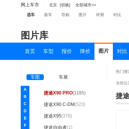
捷途大圣
(3216)
网上车市
北京
[切换]
全部城市>>
捷途山海L6
(127)
选车
新车
导购
图片
评测
对比
捷途X70
(3018)
图片库
捷途X70 PRO
(1062)
捷途X70L
(1)
图片
首页
车型
报价
降价
对比
捷途X70M
(208)
捷途X90
(1416)
热门搜
车图
车展
捷途X90 PLUS
(2829)
当前位
A
捷途X90 PRO
(1185)
捷途
B
C
捷途X90 C-DM
(523)
D
捷途X95
(376)
E
F
捷途自由者
(1)