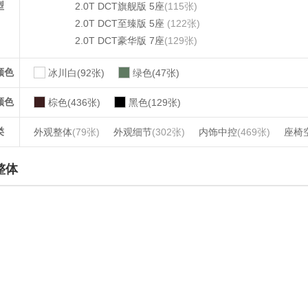
型
2.0T DCT旗舰版 5座
(115张)
2.0T DCT至臻版 5座
(122张)
2.0T DCT豪华版 7座
(129张)
颜色
冰川白(92张)
绿色(47张)
颜色
棕色(436张)
黑色(129张)
类
外观整体
(79张)
外观细节
(302张)
内饰中控
(469张)
座椅
整体