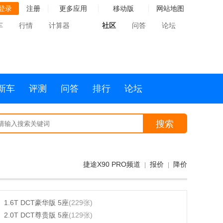
登录
注册
更多应用
移动版
网站地图
车
行情
计算器
社区
问答
论坛
新车
评测
问答
排行
论坛
搜索
捷途X90 PRO频道
报价
降价
|
|
1.6T DCT豪华版 5座
(229张)
2.0T DCT尊贵版 5座
(129张)