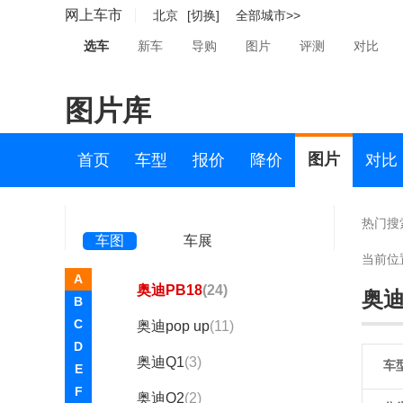
AI:me
(1)
网上车市
北京
[切换]
全部城市>>
allroad
(53)
选车
新车
导购
图片
评测
对比
奥迪A1
(4313)
图片库
奥迪A2
(35)
奥迪A3(进口)
(6471)
图片
首页
车型
报价
降价
对比
奥迪A6 e-tron(进口)
(1)
奥迪Aicon
(1)
热门搜
车图
车展
E-tron Concept
(226)
当前位
A
奥迪PB18
(24)
奥迪
B
C
奥迪pop up
(11)
D
奥迪Q1
(3)
车
E
F
奥迪Q2
(2)