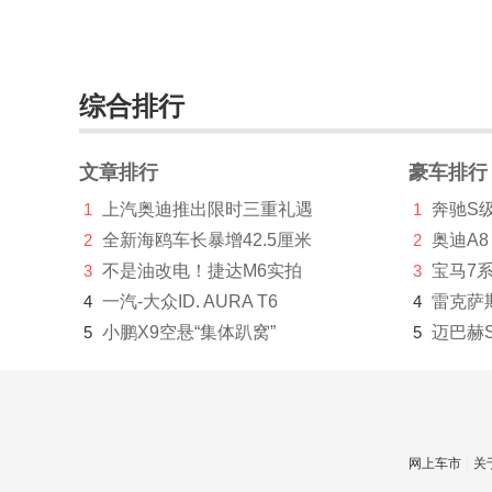
奥迪RS6
(1030)
奥迪RS7
(1308)
奥迪R8
(3153)
综合排行
奥迪RS Q3
(219)
文章排行
豪车排行
奥迪RS Q4
(1)
1
上汽奥迪推出限时三重礼遇
1
奔驰S
奥迪RS3
(683)
2
全新海鸥车长暴增42.5厘米
2
奥迪A8
3
不是油改电！捷达M6实拍
3
宝马7
奥迪TT RS
(停产)(249)
4
一汽-大众ID. AURA T6
4
雷克萨
奥迪AUDI(140)
5
小鹏X9空悬“集体趴窝”
5
迈巴赫
ARCFOX极狐(5944)
阿斯顿.马丁(6270)
Aspark(1)
网上车市
关