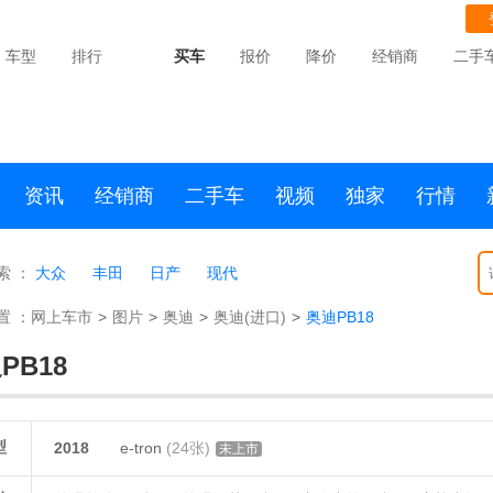
车型
排行
买车
报价
降价
经销商
二手
资讯
经销商
二手车
视频
独家
行情
索 ：
大众
丰田
日产
现代
置 ：
网上车市
>
图片
>
奥迪
>
奥迪(进口)
>
奥迪PB18
PB18
型
2018
e-tron
(24张)
未上市