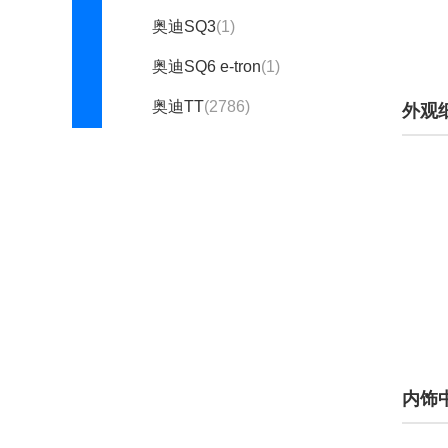
奥迪SQ3
(1)
奥迪SQ6 e-tron
(1)
奥迪TT
(2786)
外观
奥迪TTS
(556)
奥迪urbansphere
(16)
奥迪e-tron(进口)
(1126)
e-tron Vision GT
(2)
Elaine
(1)
grandsphere
(1)
h-tron quattro
(1)
内饰
NANUK
(91)