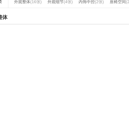
类
外观整体
(16张)
外观细节
(4张)
内饰中控
(2张)
座椅空间
(
整体