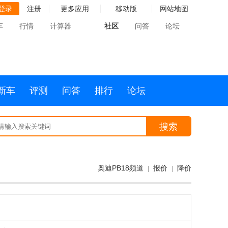
登录
注册
更多应用
移动版
网站地图
车
行情
计算器
社区
问答
论坛
新车
评测
问答
排行
论坛
搜索
奥迪PB18频道
报价
降价
|
|