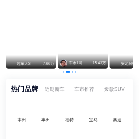
阿维塔07L今晚在杭州正式上市，全球品牌代言人张凌赫现场提车，成为这台车的第一位主人。三个版本：Elite纯电版22.99万，Max+后驱纯电版24.99万，Ultra三电机四驱版27.99万。
车市1哥
15.43万
超车大S
7.66万
安定洞察
热门品牌
近期新车
车市推荐
爆款SUV
本田
丰田
福特
宝马
奥迪