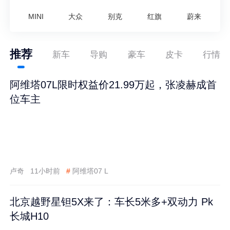
MINI
大众
别克
红旗
蔚来
推荐
新车
导购
豪车
皮卡
行情
阿维塔07L限时权益价21.99万起，张凌赫成首
位车主
卢奇
11小时前
#
阿维塔07 L
北京越野星钽5X来了：车长5米多+双动力 Pk
长城H10