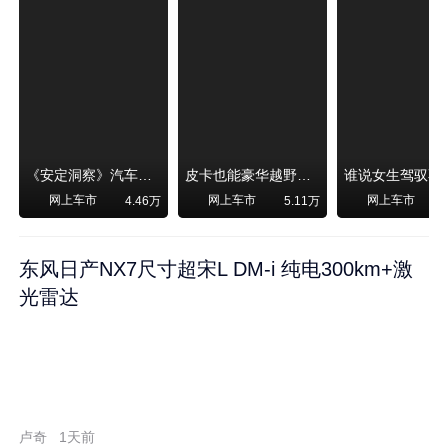
《安定洞察》汽车烧不烧油，和石油安全无关！
皮卡也能豪华越野！纵横F700上市，限时卖29.99万起
网上车市
网上车市
网上车市
4.46万
5.11万
东风日产NX7尺寸超宋L DM-i 纯电300km+激
光雷达
卢奇
1天前