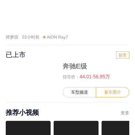
师梦琼
22小时前
#
AION Ray7
已上市
新车
奔驰E级
44.01-56.95万
指导价：
车型频道
新车图片
推荐小视频
更多