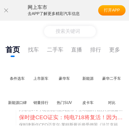
网上车市
打开APP
去APP了解更多精彩汽车信息
搜索关键词
首页
找车
二手车
直播
排行
更多
条件选车
上市新车
豪华车
新能源
豪华二手车
阿维塔07L限时权益价21.99万起，张凌赫成首位车主
新能源口碑
销量排行
热门SUV
皮卡车
对比
阿维塔07L今晚在杭州正式上市，全球品牌代言人张凌赫现场提车，成为这台车的第一位主人。三个版本：Elite纯电版22.99万，Max+后驱纯电版24.99万，Ultra三电机四驱版27.99万。
保时捷CEO证实：纯电718将复活！因为奥迪需要
保时捷新任CEO迈克尔·莱特斯最近接受德国《法兰克福汇报》采访，直接给纯电718项目吃了颗定心丸。之前外界传得沸沸扬扬，说这个项目可能推迟甚至取消，现在CEO亲自出面澄清：“关于电动718，我们已经得出结论，将会打造这款车型，因为这是经济上的最佳解决方案，也会是一款非常出色的汽车。”
阿维塔07L限时权益价21.99万起，张凌赫成首位车主