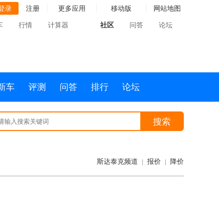
登录
注册
更多应用
移动版
网站地图
车
行情
计算器
社区
问答
论坛
新车
评测
问答
排行
论坛
搜索
斯达泰克频道
报价
降价
|
|