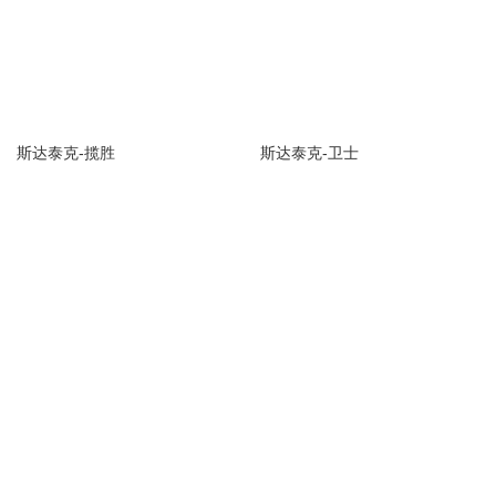
斯达泰克-揽胜
斯达泰克-卫士
(1张)
未上市
(1张)
未上市