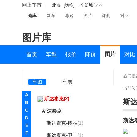
深蓝(3481)
网上车市
北京
[切换]
全部城市>>
神行者(73)
选车
新车
导购
图片
评测
对比
神州(1)
图片库
示界(98)
世爵(307)
图片
首页
车型
报价
降价
对比
双环(330)
双龙(8417)
热门搜
车图
车展
斯巴鲁(27290)
当前位
A
斯达泰克(2)
斯
B
C
斯达泰克
D
斯达
斯达泰克-揽胜
(1)
E
F
斯达泰克-卫士
(1)