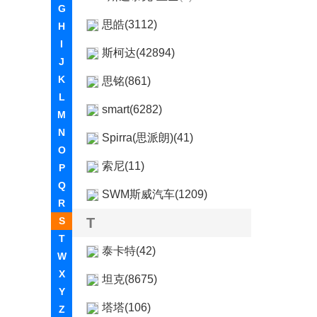
G
思皓(3112)
H
I
斯柯达(42894)
J
K
思铭(861)
L
smart(6282)
M
N
Spirra(思派朗)(41)
O
索尼(11)
P
Q
SWM斯威汽车(1209)
R
S
T
T
泰卡特(42)
W
X
坦克(8675)
Y
塔塔(106)
Z