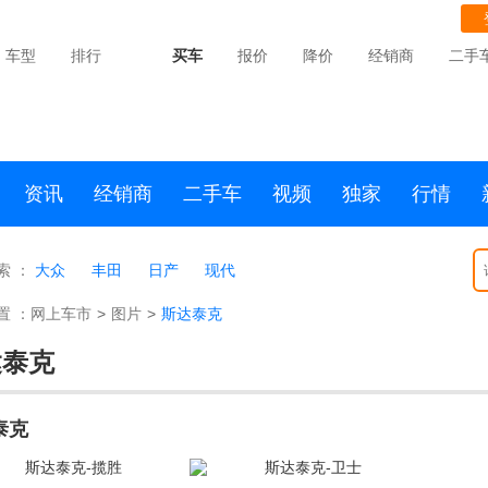
车型
排行
买车
报价
降价
经销商
二手
资讯
经销商
二手车
视频
独家
行情
索 ：
大众
丰田
日产
现代
置 ：
网上车市
>
图片
>
斯达泰克
达泰克
泰克