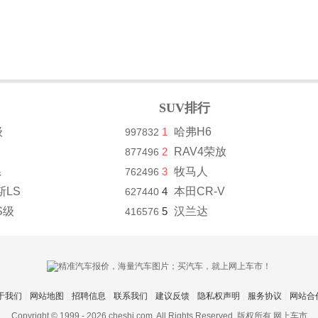
SUV排行
级
1
哈弗H6
997832
2
RAV4荣放
877496
系
3
牧马人
762496
斯LS
4
本田CR-V
627440
S级
5
汉兰达
416576
于我们
网站地图
招聘信息
联系我们
建议反馈
隐私权声明
服务协议
网站合
Copyright © 1999 -
2026 cheshi.com. All Rights Reserved. 版权所有 网上车市