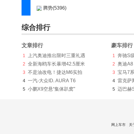
腾势(5396)
特斯拉(4635)
综合排行
天际(306)
通用(181)
文章排行
豪车排行
1
上汽奥迪推出限时三重礼遇
1
奔驰S
Tramontana(35)
2
全新海鸥车长暴增42.5厘米
2
奥迪A8
Triton(1)
3
不是油改电！捷达M6实拍
3
宝马7
V
4
一汽-大众ID. AURA T6
4
雷克萨
5
小鹏X9空悬“集体趴窝”
5
迈巴赫
Vanda Electric(1)
Vantas(1)
W
网上车市
关
未奥汽车(520)